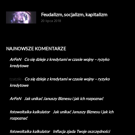
Feudalizm, socjalizm, kapitalizm
20 lipca 2018
NAJNOWSZE KOMENTARZE
ArFeN
-
Co się dzieje z kredytami w czasie wojny – ryzyko
kredytowe
tzatziki
-
Co się dzieje z kredytami w czasie wojny – ryzyko
kredytowe
ArFeN
-
Jak unikać Januszy Biznesu i jak ich rozpoznać
fotowoltaika kalkulator
-
Jak unikać Januszy Biznesu i jak ich
rozpoznać
fotowoltaika kalkulator
-
Inflacja zjada Twoje oszczędności