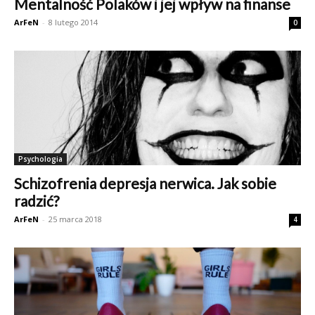
Mentalność Polaków i jej wpływ na finanse
ArFeN
-
8 lutego 2014
0
Psychologia
Schizofrenia depresja nerwica. Jak sobie
radzić?
ArFeN
-
25 marca 2018
4