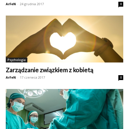
ArFeN
-
24 grudnia 2017
0
Psychologia
Zarządzanie związkiem z kobietą
ArFeN
-
17 czerwca 2017
0