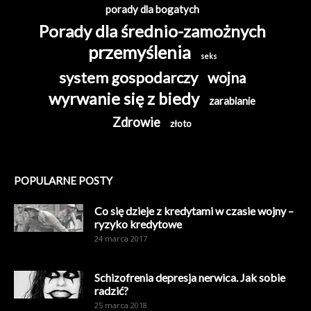
porady dla bogatych
Porady dla średnio-zamożnych
przemyślenia
seks
system gospodarczy
wojna
wyrwanie się z biedy
zarabianie
Zdrowie
złoto
POPULARNE POSTY
Co się dzieje z kredytami w czasie wojny –
ryzyko kredytowe
24 marca 2017
Schizofrenia depresja nerwica. Jak sobie
radzić?
25 marca 2018