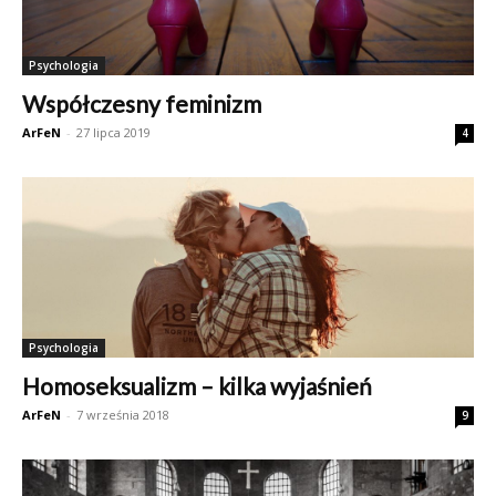
Psychologia
Współczesny feminizm
ArFeN
-
27 lipca 2019
4
Psychologia
Homoseksualizm – kilka wyjaśnień
ArFeN
-
7 września 2018
9