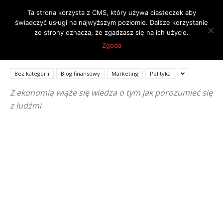
Ta strona korzysta z CMS, który używa ciasteczek aby
świadczyć usługi na najwyższym poziomie. Dalsze korzystanie
ze strony oznacza, że zgadzasz się na ich użycie.
Strona główna
Psychologia
Zgoda
PSYCHOLOGIA
Bez kategorii
Blog finansowy
Marketing
Polityka
Z ekonomią wiąże się wiedza o tym jak porozumieć się
z ludźmi