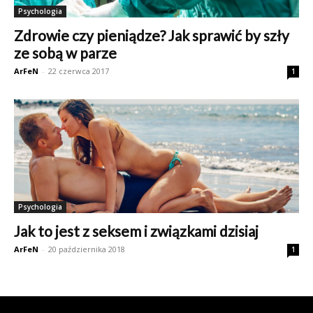
Psychologia
Zdrowie czy pieniądze? Jak sprawić by szły
ze sobą w parze
ArFeN
-
22 czerwca 2017
1
Psychologia
Jak to jest z seksem i związkami dzisiaj
ArFeN
-
20 października 2018
1