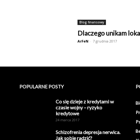
Blog finansowy
Dlaczego unikam lokat
ArFeN
-
7 grudnia 2017
POPULARNE POSTY
P
Co się dzieje z kredytami w
Bl
czasie wojny – ryzyko
Pr
kredytowe
24 marca 2017
Ps
Be
Schizofrenia depresja nerwica.
Jak sobie radzić?