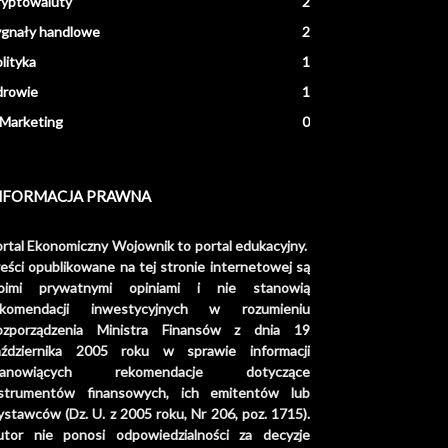
ryptowaluty
2
ygnały handlowe
2
lityka
1
drowie
1
Marketing
0
NFORMACJA PRAWNA
rtal Ekonomiczny Wojownik to portal edukacyjny.
eści opublikowane na tej stronie internetowej są
oimi prywatnymi opiniami i nie stanowią
ekomendacji inwestycyjnych w rozumieniu
ozporządzenia Ministra Finansów z dnia 19
aździernika 2005 roku w sprawie informacji
tanowiących rekomendacje dotyczące
nstrumentów finansowych, ich emitentów lub
stawców (Dz. U. z 2005 roku, Nr 206, poz. 1715).
utor nie ponosi odpowiedzialności za decyzje