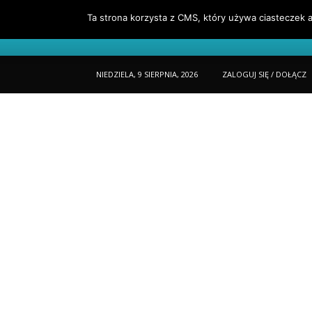
Ta strona korzysta z CMS, który używa ciasteczek a
Portfel
O Mnie
Jak Czytać Porta
NIEDZIELA, 9 SIERPNIA, 2026
ZALOGUJ SIĘ / DOŁĄCZ