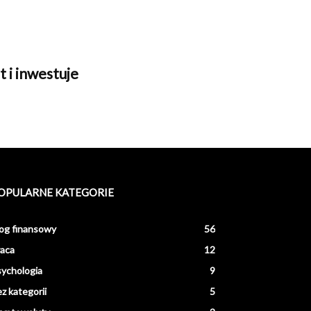
 i inwestuje
OPULARNE KATEGORIE
og finansowy
56
aca
12
ychologia
9
z kategorii
5