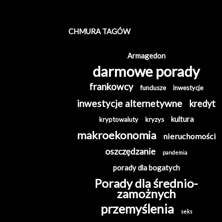
CHMURA TAGÓW
Armagedon
darmowe porady
frankowcy
fundusze
inwestycje
inwestycje alternetywne
kredyt
kultura
kryptowaluty
kryzys
makroekonomia
nieruchomości
oszczędzanie
pandemia
porady dla bogatych
Porady dla średnio-
zamożnych
przemyślenia
seks