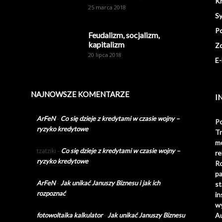
K
25 marca 2018
S
Po
Feudalizm, socjalizm,
kapitalizm
Z
20 lipca 2018
E-
NAJNOWSZE KOMENTARZE
I
ArFeN
-
Co się dzieje z kredytami w czasie wojny –
Po
ryzyko kredytowe
Tr
m
tzatziki
-
Co się dzieje z kredytami w czasie wojny –
r
ryzyko kredytowe
R
p
ArFeN
-
Jak unikać Januszy Biznesu i jak ich
s
rozpoznać
i
wy
fotowoltaika kalkulator
-
Jak unikać Januszy Biznesu
A