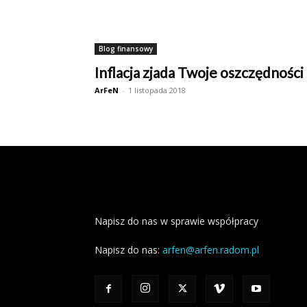
Blog finansowy
Inflacja zjada Twoje oszczędności
ArFeN
-
1 listopada 2018
Napisz do nas w sprawie współpracy
Napisz do nas:
arfen@arfen.radom.pl