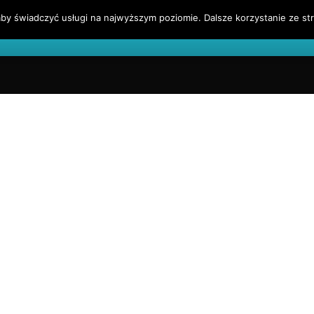
by świadczyć usługi na najwyższym poziomie. Dalsze korzystanie ze str
l
Blog Finansowy
Sygnały Handlowe
Blogroll