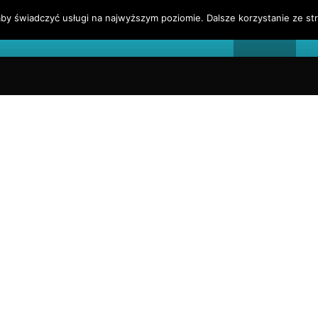
by świadczyć usługi na najwyższym poziomie. Dalsze korzystanie ze str
l
Blog Finansowy
Sygnały Handlowe
Blogroll