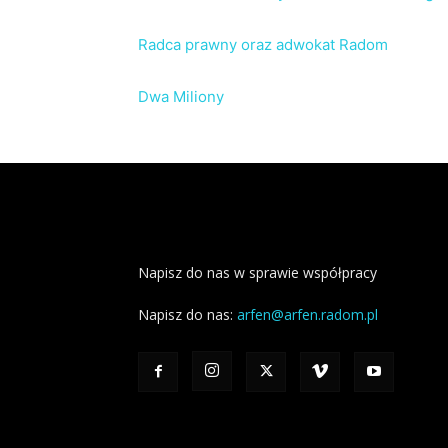
Radca prawny oraz adwokat Radom
Dwa Miliony
Napisz do nas w sprawie współpracy
Napisz do nas:
arfen@arfen.radom.pl