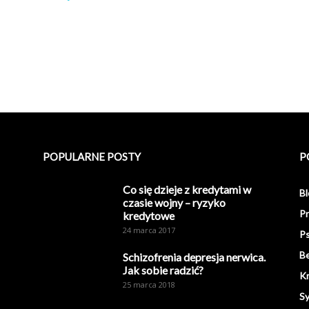
POPULARNE POSTY
P
Co się dzieje z kredytami w
Bl
czasie wojny – ryzyko
Pr
kredytowe
24 marca 2017
Ps
Be
Schizofrenia depresja nerwica.
Jak sobie radzić?
K
25 marca 2018
S