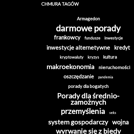
CHMURA TAGÓW
Armagedon
darmowe porady
frankowcy
fundusze
inwestycje
inwestycje alternetywne
kredyt
kultura
kryptowaluty
kryzys
makroekonomia
nieruchomości
oszczędzanie
pandemia
porady dla bogatych
Porady dla średnio-
zamożnych
przemyślenia
seks
system gospodarczy
wojna
wyrwanie się z biedy