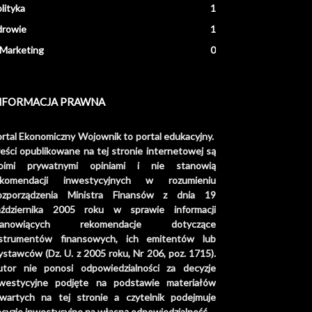
lityka
1
drowie
1
Marketing
0
NFORMACJA PRAWNA
rtal Ekonomiczny Wojownik to portal edukacyjny.
eści opublikowane na tej stronie internetowej są
oimi prywatnymi opiniami i nie stanowią
ekomendacji inwestycyjnych w rozumieniu
ozporządzenia Ministra Finansów z dnia 19
aździernika 2005 roku w sprawie informacji
tanowiących rekomendacje dotyczące
nstrumentów finansowych, ich emitentów lub
stawców (Dz. U. z 2005 roku, Nr 206, poz. 1715).
utor nie ponosi odpowiedzialności za decyzje
nwestycyjne podjęte na podstawie materiałów
awartych na tej stronie a czytelnik podejmuje
cyzje inwestycyjne na własną odpowiedzialność.