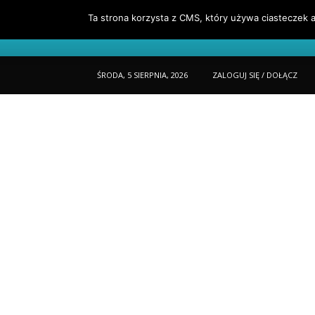
Ta strona korzysta z CMS, który używa ciasteczek a
Portfel
O Mnie
Jak Czytać Porta
ŚRODA, 5 SIERPNIA, 2026
ZALOGUJ SIĘ / DOŁĄCZ