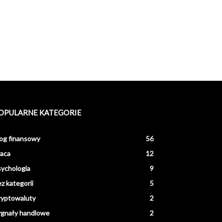
OPULARNE KATEGORIE
og finansowy
56
aca
12
ychologia
9
z kategorii
5
ryptowaluty
2
ygnały handlowe
2