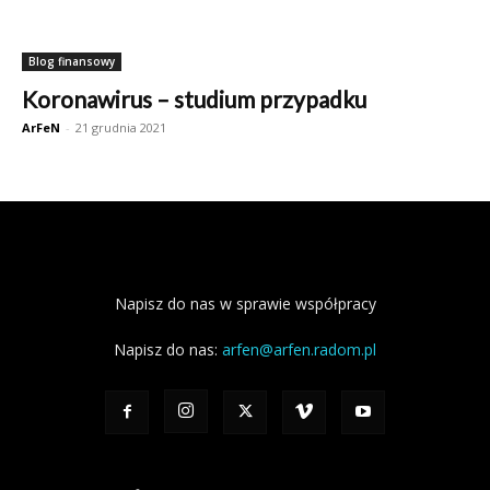
Blog finansowy
Koronawirus – studium przypadku
ArFeN
-
21 grudnia 2021
Napisz do nas w sprawie współpracy
Napisz do nas:
arfen@arfen.radom.pl