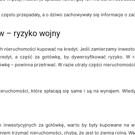
h często przepadały, a o dziwo zachowywały się informacje o za
w – ryzyko wojny
ich nieruchomości kupować na kredyt. Jeśli zamierzamy inwes
redyt, a część za gotówkę, by dywersyfikować ryzyko. W r
wkę – powinna przetrwać. W razie utraty części nieruchomości,
ruchomości, które spłacają się same i są na wynajem. Wtedy
h inwestycyjnych za gotówkę, warto by były kupowane na wyn
niem trzymać nieruchomości, chyba, że jest to ziemia rolna. W