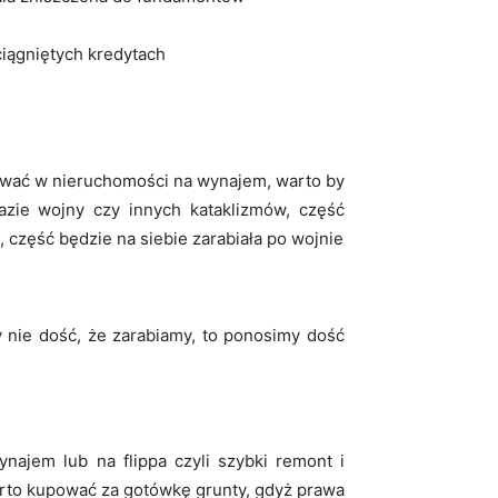
ciągniętych kredytach
tować w nieruchomości na wynajem, warto by
azie wojny czy innych kataklizmów, część
 część będzie na siebie zarabiała po wojnie
 nie dość, że zarabiamy, to ponosimy dość
ajem lub na flippa czyli szybki remont i
arto kupować za gotówkę grunty, gdyż prawa