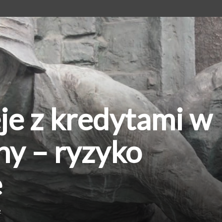
eje z kredytami w
ny – ryzyko
e
2