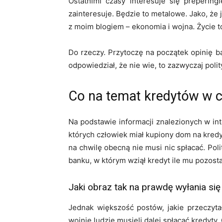
Ostatnimi czasy interesuje się preperin
zainteresuje. Będzie to metalowe. Jako, że
z moim blogiem – ekonomia i wojna. Życie t
Do rzeczy. Przytoczę na początek opinię b
odpowiedział, że nie wie, to zazwyczaj polit
Co na temat kredytów w cz
Na podstawie informacji znalezionych w in
których człowiek miał kupiony dom na kredyt 
na chwilę obecną nie musi nic spłacać. Pol
banku, w którym wziął kredyt ile mu pozost
Jaki obraz tak na prawdę wyłania się
Jednak większość postów, jakie przeczyt
wojnie ludzie musieli dalej spłacać kredyt