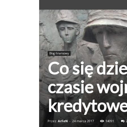
Blog finansowy
Co się dzi
czasie woj
kredytow
Przez
ArFeN
-
24 marca 2017
14091