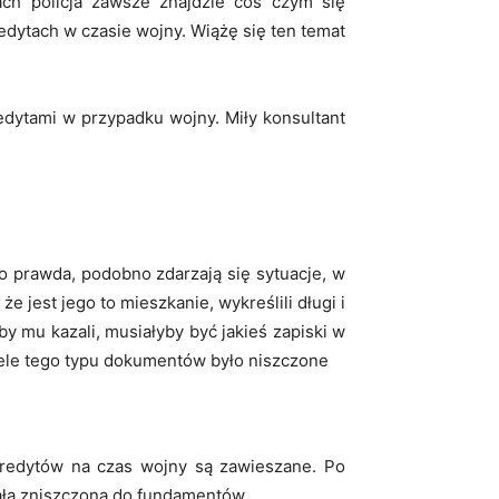
ach policja zawsze znajdzie coś czym się
edytach w czasie wojny. Wiążę się ten temat
edytami w przypadku wojny. Miły konsultant
o prawda, podobno zdarzają się sytuacje, w
e jest jego to mieszkanie, wykreślili długi i
y mu kazali, musiałyby być jakieś zapiski w
wiele tego typu dokumentów było niszczone
kredytów na czas wojny są zawieszane. Po
stała zniszczona do fundamentów