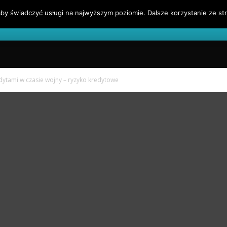
by świadczyć usługi na najwyższym poziomie. Dalsze korzystanie ze str
l
Blog Finansowy
Sygnały Handlowe
Blogroll
edytami w czasie wojny – ryzyko kredytowe