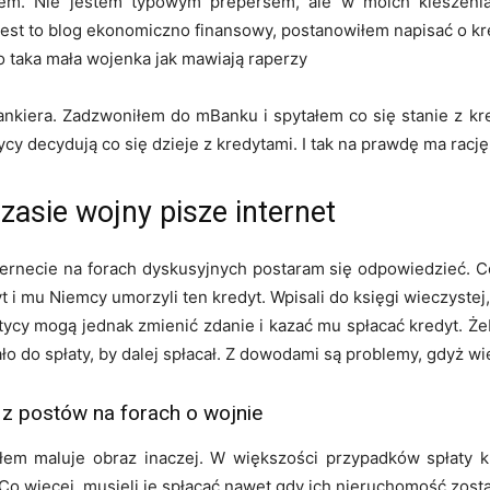
giem. Nie jestem typowym prepersem, ale w moich kieszeni
 jest to blog ekonomiczno finansowy, postanowiłem napisać o kr
o taka mała wojenka jak mawiają raperzy
ankiera. Zadzwoniłem do mBanku i spytałem co się stanie z kr
ycy decydują co się dzieje z kredytami. I tak na prawdę ma rację
asie wojny pisze internet
ternecie na forach dyskusyjnych postaram się odpowiedzieć. C
i mu Niemcy umorzyli ten kredyt. Wpisali do księgi wieczystej, ż
itycy mogą jednak zmienić zdanie i kazać mu spłacać kredyt. Żeb
ało do spłaty, by dalej spłacał. Z dowodami są problemy, gdyż 
 z postów na forach o wojnie
ałem maluje obraz inaczej. W większości przypadków spłaty 
y. Co więcej, musieli je spłacać nawet gdy ich nieruchomość zo