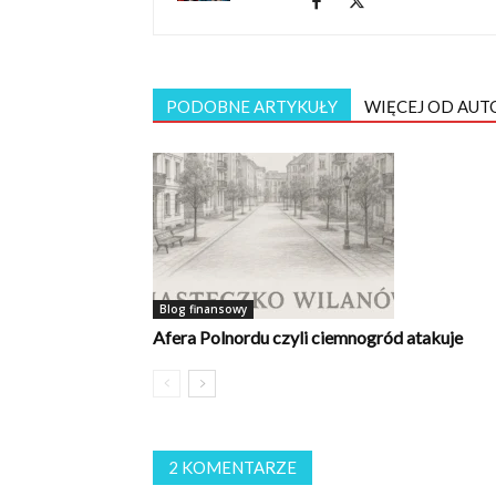
PODOBNE ARTYKUŁY
WIĘCEJ OD AUT
Blog finansowy
Afera Polnordu czyli ciemnogród atakuje
2 KOMENTARZE