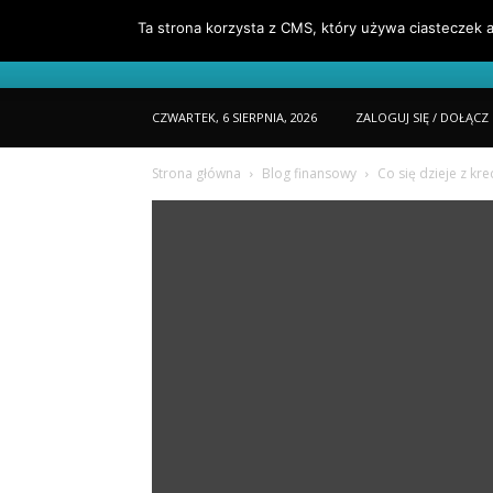
Ta strona korzysta z CMS, który używa ciasteczek a
Portfel
O Mnie
Jak Czytać Porta
CZWARTEK, 6 SIERPNIA, 2026
ZALOGUJ SIĘ / DOŁĄCZ
Strona główna
Blog finansowy
Co się dzieje z kr