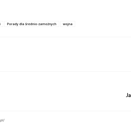
i
Porady dla średnio-zamożnych
wojna
Ja
pl/