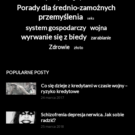
Porady dla średnio-zamożnych
przemyślenia
seks
system gospodarczy
wojna
wyrwanie się z biedy
zarabianie
Zdrowie
złoto
POPULARNE POSTY
Co się dzieje z kredytami w czasie wojny –
ryzyko kredytowe
24 marca 2017
Schizofrenia depresja nerwica. Jak sobie
radzić?
25 marca 2018