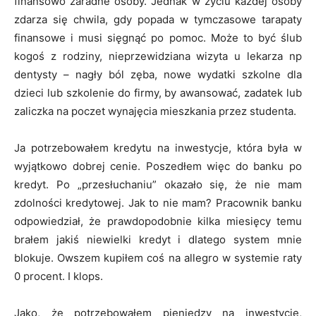
finansowo zaradne osoby. Jednak w życiu każdej osoby
zdarza się chwila, gdy popada w tymczasowe tarapaty
finansowe i musi sięgnąć po pomoc. Może to być ślub
kogoś z rodziny, nieprzewidziana wizyta u lekarza np
dentysty – nagły ból zęba, nowe wydatki szkolne dla
dzieci lub szkolenie do firmy, by awansować, zadatek lub
zaliczka na poczet wynajęcia mieszkania przez studenta.
Ja potrzebowałem kredytu na inwestycje, która była w
wyjątkowo dobrej cenie. Poszedłem więc do banku po
kredyt. Po „przesłuchaniu” okazało się, że nie mam
zdolności kredytowej. Jak to nie mam? Pracownik banku
odpowiedział, że prawdopodobnie kilka miesięcy temu
brałem jakiś niewielki kredyt i dlatego system mnie
blokuje. Owszem kupiłem coś na allegro w systemie raty
0 procent. I klops.
Jako, że potrzebowałem pieniędzy na inwestycje,