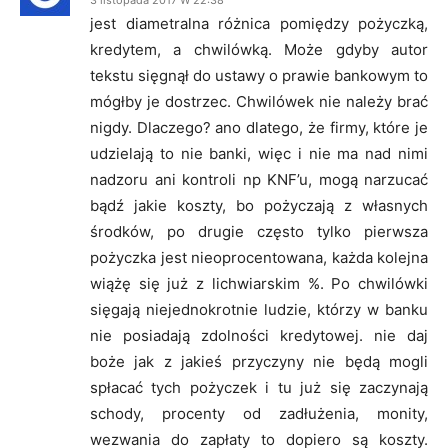
3 listopada 2017 W 22:38
jest diametralna różnica pomiędzy pożyczką,
kredytem, a chwilówką. Może gdyby autor
tekstu sięgnął do ustawy o prawie bankowym to
mógłby je dostrzec. Chwilówek nie należy brać
nigdy. Dlaczego? ano dlatego, że firmy, które je
udzielają to nie banki, więc i nie ma nad nimi
nadzoru ani kontroli np KNF’u, mogą narzucać
bądź jakie koszty, bo pożyczają z własnych
środków, po drugie często tylko pierwsza
pożyczka jest nieoprocentowana, każda kolejna
wiążę się już z lichwiarskim %. Po chwilówki
sięgają niejednokrotnie ludzie, którzy w banku
nie posiadają zdolności kredytowej. nie daj
boże jak z jakieś przyczyny nie będą mogli
spłacać tych pożyczek i tu już się zaczynają
schody, procenty od zadłużenia, monity,
wezwania do zapłaty to dopiero są koszty.