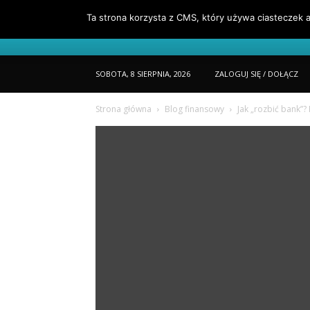
Ta strona korzysta z CMS, który używa ciasteczek a
Portfel
O Mnie
Jak Czytać Porta
SOBOTA, 8 SIERPNIA, 2026
ZALOGUJ SIĘ / DOŁĄCZ
Strona główna
Blog finansowy
Jak „rozbić bank”?