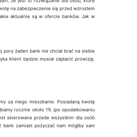
m, że jest to rozwiązanie dla osób, które
kwotę na zabezpieczenie się przed wzrostem
akie aktualnie są w ofercie banków. Jak w
 pory żaden bank nie chciał brać na siebie
ka klient będzie musiał zapłacić prowizję.
emy za niego mieszkanie. Posiadaną kwotę
abiamy rocznie około 1% (po opodatkowaniu
jest skierowana przede wszystkim dla osób
ież bank zamiast pożyczać nam mógłby sam