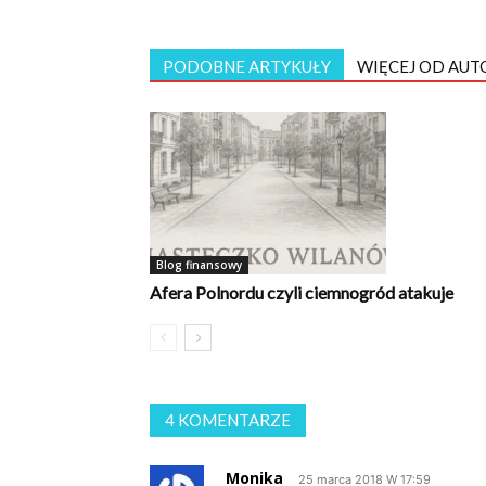
PODOBNE ARTYKUŁY
WIĘCEJ OD AUT
Blog finansowy
Afera Polnordu czyli ciemnogród atakuje
4 KOMENTARZE
Monika
25 marca 2018 W 17:59