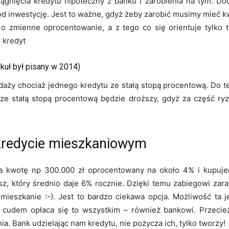
gnięcia kredytu hipoteczny z banku i zarobienia na tym. Doda
d inwestycję. Jest to ważne, gdyż żeby zarobić musimy mieć 
o zmienne oprocentowanie, a z tego co się orientuje tylko t
 kredyt
kuł był pisany w 2014)
ży chociaż jednego kredytu ze stałą stopą procentową. Do tej
e stałą stopą procentową będzie droższy, gdyż za część ryzy
 kredycie mieszkaniowym
na kwotę np 300.000 zł oprocentowany na około 4% i kupuj
z, który średnio daje 6% rocznie. Dzięki temu zabiegowi zar
ieszkanie :-). Jest to bardzo ciekawa opcja. Możliwość ta 
m cudem opłaca się to wszystkim – również bankowi. Przec
a. Bank udzielając nam kredytu, nie pożycza ich, tylko tworzy!