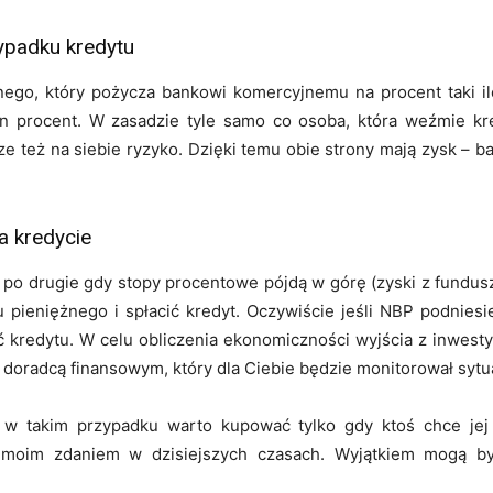
ypadku kredytu
nego, który pożycza bankowi komercyjnemu na procent taki il
ten procent. W zasadzie tyle samo co osoba, która weźmie kr
ze też na siebie ryzyko. Dzięki temu obie strony mają zysk – b
a kredycie
 a po drugie gdy stopy procentowe pójdą w górę (zyski z fundus
pieniężnego i spłacić kredyt. Oczywiście jeśli NBP podniesi
ć kredytu. W celu obliczenia ekonomiczności wyjścia z inwestycj
 doradcą finansowym, który dla Ciebie będzie monitorował sytu
ść w takim przypadku warto kupować tylko gdy ktoś chce je
 moim zdaniem w dzisiejszych czasach. Wyjątkiem mogą by