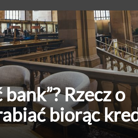
ć bank”? Rzecz o
rabiać biorąc kre