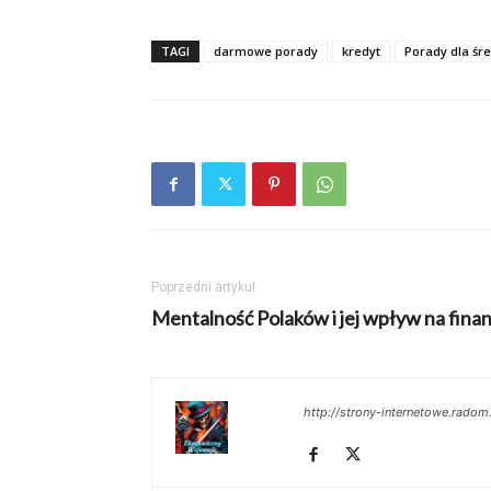
TAGI
darmowe porady
kredyt
Porady dla śr
Poprzedni artykuł
Mentalność Polaków i jej wpływ na fina
http://strony-internetowe.radom.