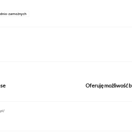
ednio-zamożnych
nse
Oferuję możliwość 
pl/