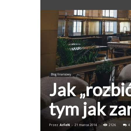
Blog finansowy
Jak „rozbi
tym jak za
Przez
ArFeN
-
21 marca 2014
2126
4