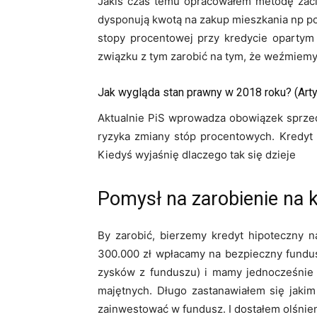
Jakiś czas temu opracowałem metodę zacią
dysponują kwotą na zakup mieszkania np po
stopy procentowej przy kredycie opartym 
związku z tym zarobić na tym, że weźmiemy
Jak wygląda stan prawny w 2018 roku? (Arty
Aktualnie PiS wprowadza obowiązek sprzeda
ryzyka zmiany stóp procentowych. Kredyt z
Kiedyś wyjaśnię dlaczego tak się dzieje
Pomysł na zarobienie na
By zarobić, bierzemy kredyt hipoteczny 
300.000 zł wpłacamy na bezpieczny fundus
zysków z funduszu) i mamy jednocześnie m
majętnych. Długo zastanawiałem się jaki
zainwestować w fundusz. I dostałem olśnieni