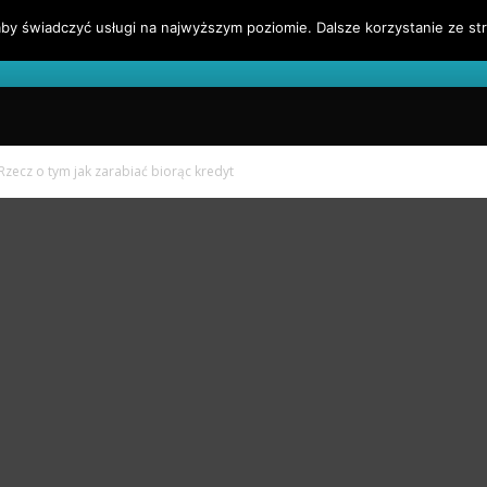
by świadczyć usługi na najwyższym poziomie. Dalsze korzystanie ze str
l
Blog Finansowy
Sygnały Handlowe
Blogroll
 Rzecz o tym jak zarabiać biorąc kredyt