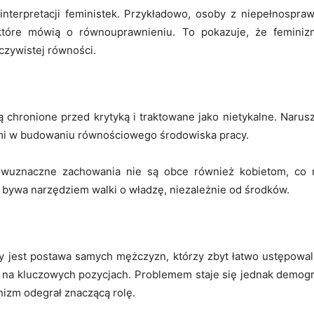
terpretacji feministek. Przykładowo, osoby z niepełnospra
tóre mówią o równouprawnieniu. To pokazuje, że feminizm
eczywistej równości.
 chronione przed krytyką i traktowane jako nietykalne. Narusz
ami w budowaniu równościowego środowiska pracy.
 dwuznaczne zachowania nie są obce również kobietom, co 
 bywa narzędziem walki o władzę, niezależnie od środków.
est postawa samych mężczyzn, którzy zbyt łatwo ustępowali po
n na kluczowych pozycjach. Problemem staje się jednak demogr
nizm odegrał znaczącą rolę.