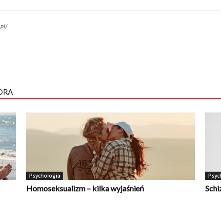
pl/
ORA
Psychologia
Psyc
Homoseksualizm – kilka wyjaśnień
Schi