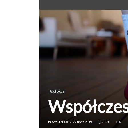
Psychologia
Współczes
Przez
ArFeN
-
27 lipca 2019
2120
4