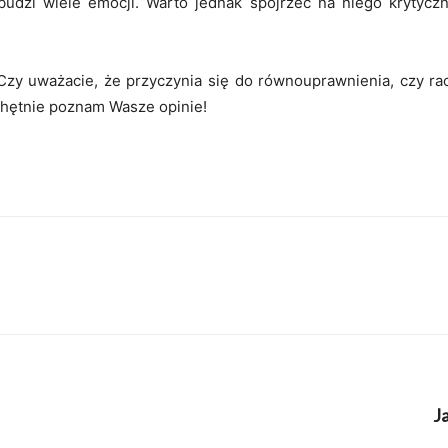
budzi wiele emocji. Warto jednak spojrzeć na niego krytyczni
zy uważacie, że przyczynia się do równouprawnienia, czy rac
hętnie poznam Wasze opinie!
J