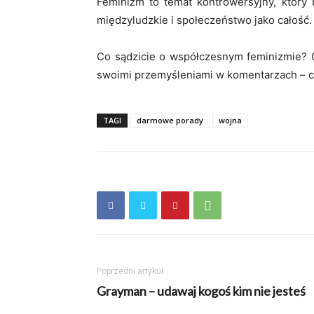
Feminizm to temat kontrowersyjny, który 
międzyludzkie i społeczeństwo jako całość.
Co sądzicie o współczesnym feminizmie? C
swoimi przemyśleniami w komentarzach – c
TAGI
darmowe porady
wojna
Poprzedni artykuł
Grayman – udawaj kogoś kim nie jesteś