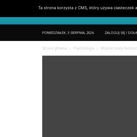
Ta strona korzysta z CMS, który używa ciasteczek a
Portfel
O Mnie
Jak Czytać Porta
PONIEDZIAŁEK, 3 SIERPNIA, 2026
ZALOGUJ SIĘ / DOŁ
Strona główna
Psychologia
Współczesny femini