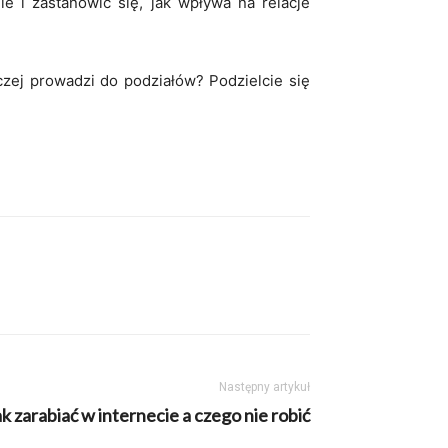
e i zastanowić się, jak wpływa na relacje
zej prowadzi do podziałów? Podzielcie się
Następny artykuł
ak zarabiać w internecie a czego nie robić