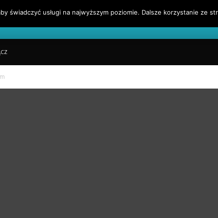
by świadczyć usługi na najwyższym poziomie. Dalsze korzystanie ze str
l
Blog Finansowy
Sygnały Handlowe
Blogroll
ĄCZ
zm