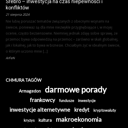
Srebro – inwestycja na czas niepewności i
konfliktów
21 sierpnia 2024
Nie lubię poruszać tematów związanych z obecnymi wojnami na
świecie, ponieważ są dla mnie niezwykle przygnębiające i, w mojej
ocenie, często bezsensowne. Niemniej jednak zdaję sobie sprawę, że
przemoc bywa odpowiedzią na przemoc – zarówno w skali globalnej,
jak i lokalnej, jak to bywa w biznesie. Chciałbym żyć w idealnym świecie,
o którym uczono mnie […]
ArFeN
CHMURA TAGÓW
darmowe porady
Armagedon
frankowcy
fundusze
inwestycje
inwestycje alternetywne
kredyt
kryptowaluty
makroekonomia
kultura
kryzys