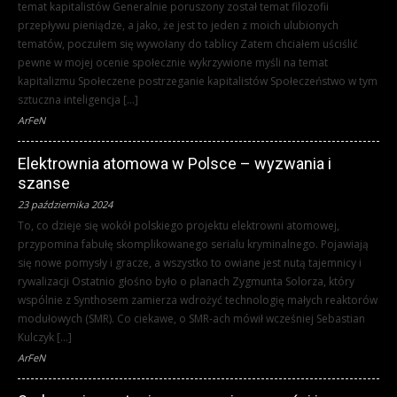
temat kapitalistów Generalnie poruszony został temat filozofii
przepływu pieniądze, a jako, że jest to jeden z moich ulubionych
tematów, poczułem się wywołany do tablicy Zatem chciałem uściślić
pewne w mojej ocenie społecznie wykrzywione myśli na temat
kapitalizmu Społeczene postrzeganie kapitalistów Społeczeństwo w tym
sztuczna inteligencja […]
ArFeN
Elektrownia atomowa w Polsce – wyzwania i
szanse
23 października 2024
To, co dzieje się wokół polskiego projektu elektrowni atomowej,
przypomina fabułę skomplikowanego serialu kryminalnego. Pojawiają
się nowe pomysły i gracze, a wszystko to owiane jest nutą tajemnicy i
rywalizacji Ostatnio głośno było o planach Zygmunta Solorza, który
wspólnie z Synthosem zamierza wdrożyć technologię małych reaktorów
modułowych (SMR). Co ciekawe, o SMR-ach mówił wcześniej Sebastian
Kulczyk […]
ArFeN