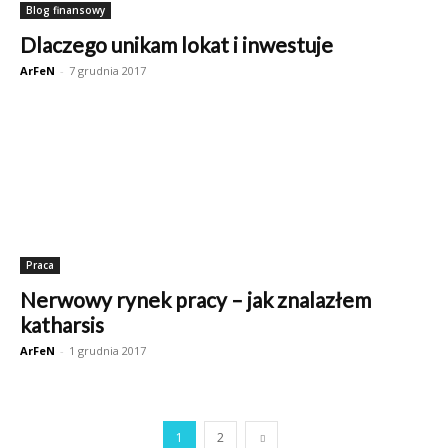
Blog finansowy
Dlaczego unikam lokat i inwestuje
ArFeN
-
7 grudnia 2017
Praca
Nerwowy rynek pracy – jak znalazłem
katharsis
ArFeN
-
1 grudnia 2017
1
2