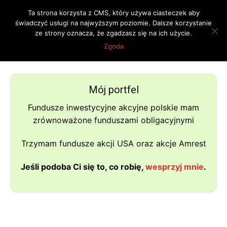
Ta strona korzysta z CMS, który używa ciasteczek aby
świadczyć usługi na najwyższym poziomie. Dalsze korzystanie
ze strony oznacza, że zgadzasz się na ich użycie.
Strona główna
Tagi
Porady dla średnio-zamożnych
Zgoda
Tag: Porady dla średnio-zamożnych
Mój portfel
Fundusze inwestycyjne akcyjne polskie mam
zrównoważone funduszami obligacyjnymi
Trzymam fundusze akcji USA oraz akcje Amrest
Jeśli podoba Ci się to, co robię,
wesprzyj mnie
.