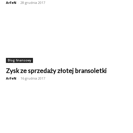
ArFeN
-
28 grudnia 2017
Blog finansowy
Zysk ze sprzedaży złotej bransoletki
ArFeN
-
16 grudnia 2017