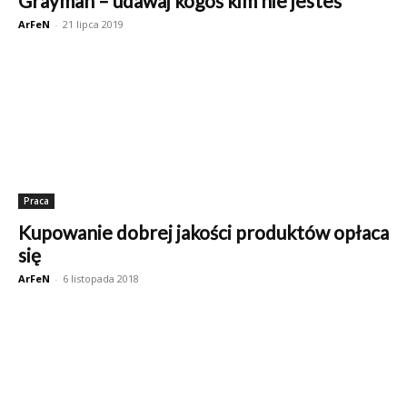
Grayman – udawaj kogoś kim nie jesteś
ArFeN
-
21 lipca 2019
Praca
Kupowanie dobrej jakości produktów opłaca
się
ArFeN
-
6 listopada 2018