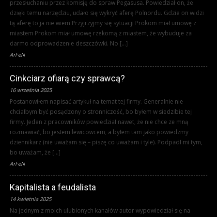
przesłuchaniu przez komisję do spraw Pegasusa. Powiedział on, że
dzięki temu narzędziu, udało się wykryć aferę Polnordu. Gdzie on widzi
tą aferę to ja nie wiem Przyjrzyjmy się sytuacji Prokom miał umowę z
miastem Prokom miał umowę rzekomą z miastem, że wybuduje za
darmo odprowadzenie deszczówki. No […]
ArFeN
Cinkciarz ofiarą czy sprawcą?
16 września 2025
Postanowiłem napisać artykuł na temat tej firmy. Generalnie nie
chciałbym być posądzony o stronniczość, bo byłem w siedzibie tej
firmy. Jeden z pracowników powiedział nawet, że nie chce ze mną
rozmawiać, bo jestem lewicowcem, a byłem tam jako powiedzmy
dziennikarz (nie uważam się – piszę co uważam i tyle). Podpadł mi tym,
bo uważam, że […]
ArFeN
Kapitalista a feudalista
14 kwietnia 2025
Na jednym z moich ulubionych kanałów autor wypowiedział się na