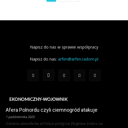
Napisz do nas w sprawie współpracy
Napisz do nas:
arfen@arfen.radom.pl
EKONOMICZNY-WOJOWNIK
Afera Polnordu czyli ciemnogród atakuje
1 października 2025
Ostatnio atmosferkę w Polsce podgrzał Zbigniew Ziobro na