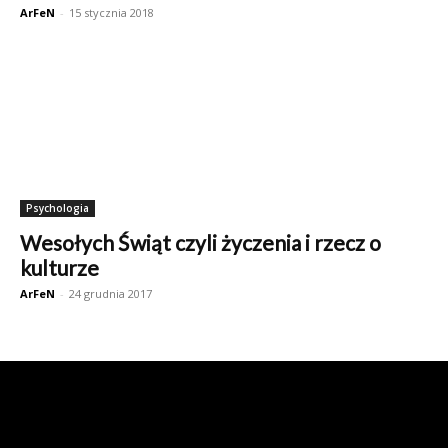
ArFeN
-
15 stycznia 2018
Psychologia
Wesołych Świąt czyli życzenia i rzecz o
kulturze
ArFeN
-
24 grudnia 2017