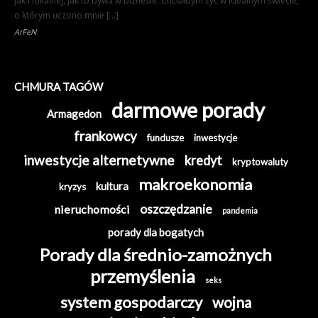
jak i lokalnej, jak to bywa w biznesie. Chciałbym żyć w idealnym świecie,
o którym uczono mnie […]
ArFeN
CHMURA TAGÓW
darmowe porady
Armagedon
frankowcy
fundusze
inwestycje
inwestycje alternetywne
kredyt
kryptowaluty
makroekonomia
kultura
kryzys
oszczędzanie
nieruchomości
pandemia
porady dla bogatych
Porady dla średnio-zamożnych
przemyślenia
seks
system gospodarczy
wojna