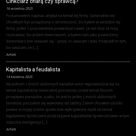
Cinkciarz ofiarą czy sprawcą?
16 września 2025
Postanowiłem napisać artykuł na temat tej firmy. Generalnie nie
chciałbym być posądzony o stronniczość, bo byłem w siedzibie tej
firmy. Jeden z pracowników powiedział nawet, że nie chce ze mną
rozmawiać, bo jestem lewicowcem, a byłem tam jako powiedzmy
dziennikarz (nie uważam się – piszę co uważam i tyle). Podpadł mi tym,
bo uważam, że […]
ArFeN
Kapitalista a feudalista
14 kwietnia 2025
Na jednym z moich ulubionych kanałów autor wypowiedział się na
temat kapitalistów Generalnie poruszony został temat filozofii
przepływu pieniądze, a jako, że jest to jeden z moich ulubionych
tematów, poczułem się wywołany do tablicy Zatem chciałem uściślić
pewne w mojej ocenie społecznie wykrzywione myśli na temat
kapitalizmu Społeczene postrzeganie kapitalistów Społeczeństwo w tym
sztuczna inteligencja […]
ArFeN