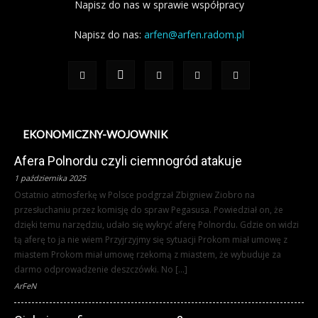
Napisz do nas w sprawie współpracy
Napisz do nas:
arfen@arfen.radom.pl
EKONOMICZNY-WOJOWNIK
Afera Polnordu czyli ciemnogród atakuje
1 października 2025
Ostatnio atmosferkę w Polsce podgrzał Zbigniew Ziobro na
przesłuchaniu przez komisję do spraw Pegasusa. Powiedział on, że
dzięki temu narzędziu, udało się wykryć aferę Polnordu. Gdzie on widzi
tą aferę to ja nie wiem Przyjrzyjmy się sytuacji Prokom miał umowę z
miastem Prokom miał umowę rzekomą z miastem, że wybuduje za
darmo odprowadzenie deszczówki. No […]
ArFeN