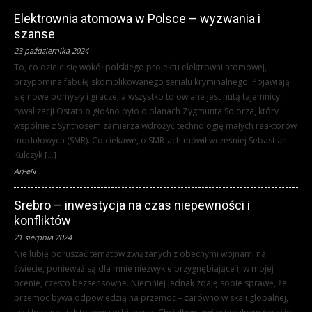
Elektrownia atomowa w Polsce – wyzwania i
szanse
23 października 2024
To, co dzieje się wokół polskiego projektu elektrowni atomowej,
przypomina fabułę skomplikowanego serialu kryminalnego. Pojawiają
się nowe pomysły i gracze, a wszystko to owiane jest nutą tajemnicy i
rywalizacji Ostatnio głośno było o planach Zygmunta Solorza, który
wspólnie z Synthosem zamierza wdrożyć technologię małych reaktorów
modułowych (SMR). Co ciekawe, o SMR-ach mówił wcześniej Sebastian
Kulczyk […]
ArFeN
Srebro – inwestycja na czas niepewności i
konfliktów
21 sierpnia 2024
Nie lubię poruszać tematów związanych z obecnymi wojnami na
świecie, ponieważ są dla mnie niezwykle przygnębiające i, w mojej
ocenie, często bezsensowne. Niemniej jednak zdaję sobie sprawę, że
przemoc bywa odpowiedzią na przemoc – zarówno w skali globalnej,