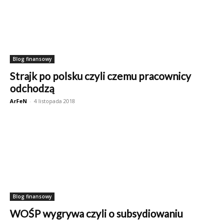
Blog finansowy
Strajk po polsku czyli czemu pracownicy
odchodzą
ArFeN
-
4 listopada 2018
Blog finansowy
WOŚP wygrywa czyli o subsydiowaniu