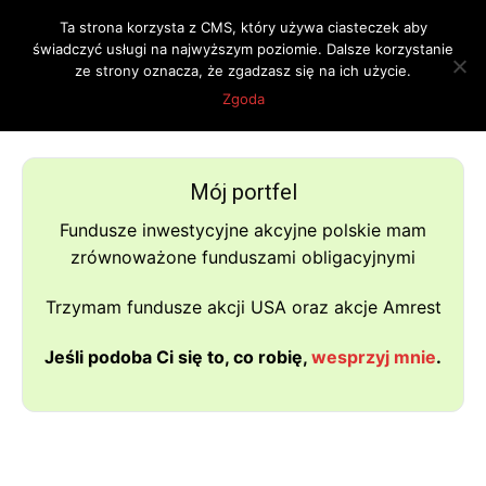
Ta strona korzysta z CMS, który używa ciasteczek aby
świadczyć usługi na najwyższym poziomie. Dalsze korzystanie
ze strony oznacza, że zgadzasz się na ich użycie.
Strona główna
Tagi
Kultura
Zgoda
Tag: kultura
Mój portfel
Fundusze inwestycyjne akcyjne polskie mam
zrównoważone funduszami obligacyjnymi
Trzymam fundusze akcji USA oraz akcje Amrest
Jeśli podoba Ci się to, co robię,
wesprzyj mnie
.