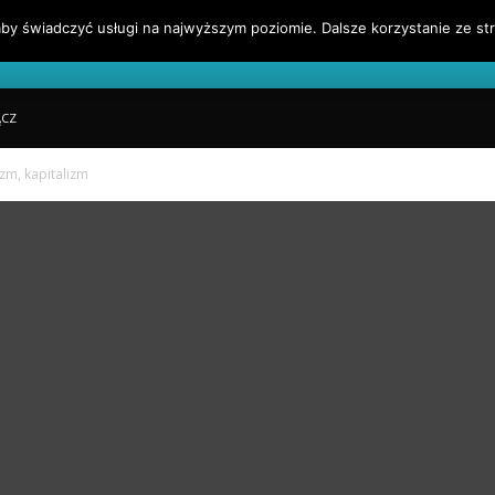
by świadczyć usługi na najwyższym poziomie. Dalsze korzystanie ze str
l
Blog Finansowy
Sygnały Handlowe
Blogroll
ĄCZ
izm, kapitalizm