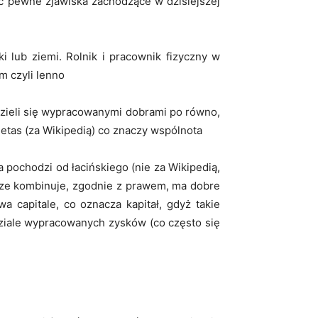
ać pewne zjawiska zachodzące w dzisiejszej
ki lub ziemi. Rolnik i pracownik fizyczny w
m czyli lenno
dzieli się wypracowanymi dobrami po równo,
etas (za Wikipedią) co znaczy wspólnota
 pochodzi od łacińskiego (nie za Wikipedią,
obrze kombinuje, zgodnie z prawem, ma dobre
 capitale, co oznacza kapitał, gdyż takie
dziale wypracowanych zysków (co często się