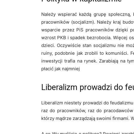
Należy wspierać każdą grupę społeczną, b
pracowników (socjalizm). Należy kraj bud
wsparcie przez PiS pracowników dzięki po
wzrost PKB i spadek bezrobocia. Więcej osó
dzieci. Oczywiście stan socjalizmu nie m
ruiny, podobnie jak zrobili to komuniści.
inwestycji trafia na rynek. Zarabiają na 
płacić jak najmniej
Liberalizm prowadzi do fe
Liberalizm niestety prowadzi do feudalizm
raz do pracowników, raz do pracodawców s
którzy mądrze zarządzają swoimi firmami. W
A co Wy myślicie o polityce? Powinni zarab