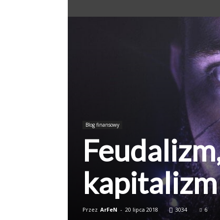
Blog finansowy
Feudalizm,
kapitalizm
Przez
ArFeN
-
20 lipca 2018
3034
6