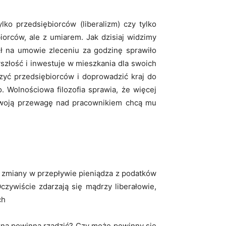
ko przedsiębiorców (liberalizm) czy tylko
orców, ale z umiarem. Jak dzisiaj widzimy
zł na umowie zleceniu za godzinę sprawiło
yszłość i inwestuje w mieszkania dla swoich
zyć przedsiębiorców i doprowadzić kraj do
. Wolnościowa filozofia sprawia, że więcej
ąc swoją przewagę nad pracownikiem chcą mu
e zmiany w przepływie pieniądza z podatków
zywiście zdarzają się mądrzy liberałowie,
ch
yczna powinna rządzić? Czy może powinny się