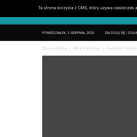
Ta strona korzysta z CMS, który używa ciasteczek a
Portfel
O Mnie
Jak Czytać Porta
PONIEDZIAŁEK, 3 SIERPNIA, 2026
ZALOGUJ SIĘ / DOŁ
Strona główna
Blog finansowy
Feudalizm, socjal