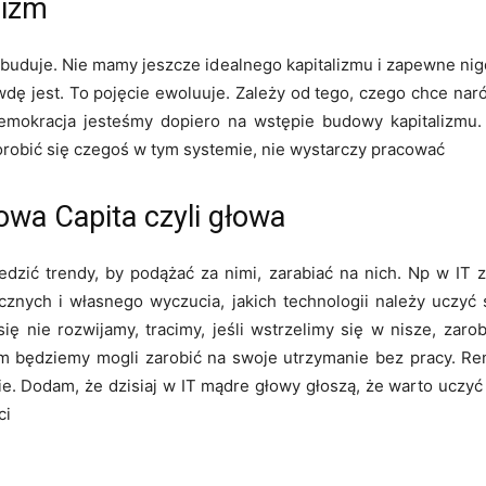
lizm
e buduje. Nie mamy jeszcze idealnego kapitalizmu i zapewne nigd
dę jest. To pojęcie ewoluuje. Zależy od tego, czego chce naró
demokracja jesteśmy dopiero na wstępie budowy kapitalizmu.
orobić się czegoś w tym systemie, nie wystarczy pracować
owa Capita czyli głowa
zić trendy, by podążać za nimi, zarabiać na nich. Np w IT zm
nych i własnego wyczucia, jakich technologii należy uczyć si
i się nie rozwijamy, tracimy, jeśli wstrzelimy się w nisze, z
ym będziemy mogli zarobić na swoje utrzymanie bez pracy. Ren
e. Dodam, że dzisiaj w IT mądre głowy głoszą, że warto uczyć s
ci