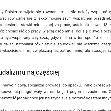
y Polska rozwijała się równomiernie. Nie należy wspierać tyl
ować równomiernie z lekko mocniejszym wsparciem przedsiębi
dniesieniu stawki minimalnej za pracę, ustaleniu stawki 13 
b chciało iść do pracy, więcej osób mniej boi się o swoją prz
oże być wspierany cały czas, gdyż można w ten sposób zniszc
 Feudaliści natomiast również nie zbudowali nie wiadomo czego
tym właściciele firm, zwiększają też zatrudnienie, ale stosuj
udalizmu najczęściej
u i niewolnictwa, socjalizm prowadzi do upadku. Tylko okresow
powodują długotrwały wzrost kraju i pogoń za zachodem. Oc
iększość jednak chce jak najszybciej się dorobić kosztem inny
iać tylko pracownicy czy tylko pracodawcy? Która opcja polit