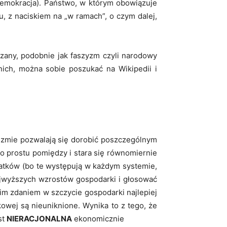
 (demokracja). Państwo, w którym obowiązuje
mu, z naciskiem na „w ramach”, o czym dalej,
azany, podobnie jak faszyzm czyli narodowy
nich, można sobie poszukać na Wikipedii i
alizmie pozwalają się dorobić poszczególnym
po prostu pomiędzy i stara się równomiernie
datków (bo te występują w każdym systemie,
 najwyższych wzrostów gospodarki i głosować
im zdaniem w szczycie gospodarki najlepiej
owej są nieuniknione. Wynika to z tego, że
st
NIERACJONALNA
ekonomicznie