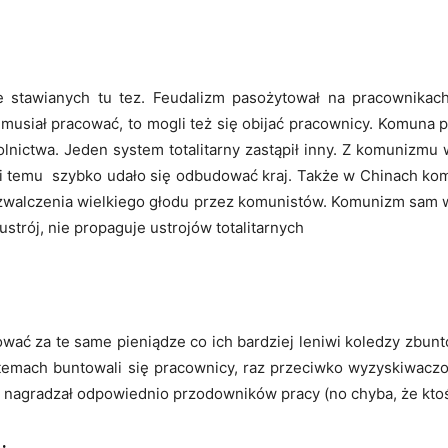
e stawianych tu tez. Feudalizm pasożytował na pracownikac
musiał pracować, to mogli też się obijać pracownicy. Komuna pa
olnictwa. Jeden system totalitarny zastąpił inny. Z komunizmu 
i temu szybko udało się odbudować kraj. Także w Chinach kom
 zwalczenia wielkiego głodu przez komunistów. Komunizm sam 
ustrój, nie propaguje ustrojów totalitarnych
ować za te same pieniądze co ich bardziej leniwi koledzy zbun
stemach buntowali się pracownicy, raz przeciwko wyzyskiwac
e nagradzał odpowiednio przodowników pracy (no chyba, że ktoś 