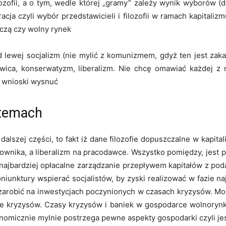
filozofii, a o tym, wedle której „gramy” zależy wynik wyborów
racja czyli wybór przedstawicieli i filozofii w ramach kapitaliz
czą czy wolny rynek
od lewej socjalizm (nie mylić z komunizmem, gdyż ten jest zak
rawica, konserwatyzm, liberalizm. Nie chcę omawiać każdej z 
e wnioski wysnuć
stemach
 dalszej części, to fakt iż dane filozofie dopuszczalne w kapit
acownika, a liberalizm na pracodawce. Wszystko pomiędzy, jest 
 najbardziej opłacalne zarządzanie przepływem kapitałów z po
koniunktury wspierać socjalistów, by zyski realizować w fazie
zarobić na inwestycjach poczynionych w czasach kryzysów. Mo
ie kryzysów. Czasy kryzysów i baniek w gospodarce wolnorynk
micznie mylnie postrzega pewne aspekty gospodarki czyli je