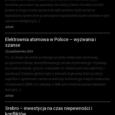
tematów, poczułem się wywołany do tablicy Zatem chciałem uściślić
pewne w mojej ocenie społecznie wykrzywione myśli na temat
kapitalizmu Społeczene postrzeganie kapitalistów Społeczeństwo w tym
sztuczna inteligencja […]
ArFeN
Elektrownia atomowa w Polsce – wyzwania i
szanse
23 października 2024
To, co dzieje się wokół polskiego projektu elektrowni atomowej,
przypomina fabułę skomplikowanego serialu kryminalnego. Pojawiają
się nowe pomysły i gracze, a wszystko to owiane jest nutą tajemnicy i
rywalizacji Ostatnio głośno było o planach Zygmunta Solorza, który
wspólnie z Synthosem zamierza wdrożyć technologię małych reaktorów
modułowych (SMR). Co ciekawe, o SMR-ach mówił wcześniej Sebastian
Kulczyk […]
ArFeN
Srebro – inwestycja na czas niepewności i
konfliktów