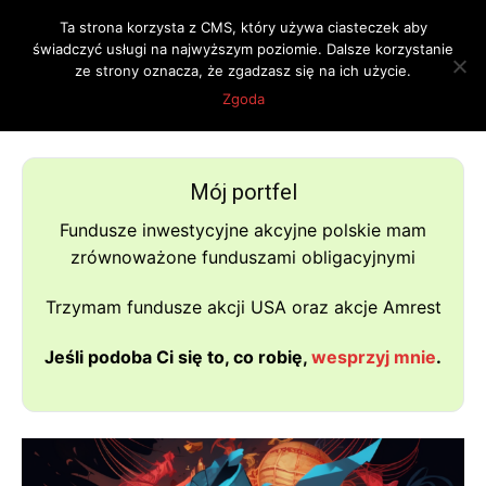
Ta strona korzysta z CMS, który używa ciasteczek aby
świadczyć usługi na najwyższym poziomie. Dalsze korzystanie
ze strony oznacza, że zgadzasz się na ich użycie.
Strona główna
O mnie
Zgoda
O mnie
Mój portfel
Fundusze inwestycyjne akcyjne polskie mam
zrównoważone funduszami obligacyjnymi
Trzymam fundusze akcji USA oraz akcje Amrest
Jeśli podoba Ci się to, co robię,
wesprzyj mnie
.