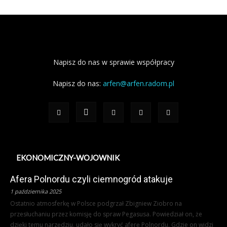
Napisz do nas w sprawie współpracy
Napisz do nas:
arfen@arfen.radom.pl
EKONOMICZNY-WOJOWNIK
Afera Polnordu czyli ciemnogród atakuje
1 października 2025
Ostatnio atmosferkę w Polsce podgrzał Zbigniew Ziobro na
przesłuchaniu przez komisję do spraw Pegasusa. Powiedział on, że
dzięki temu narzędziu, udało się wykryć aferę Polnordu. Gdzie on widzi