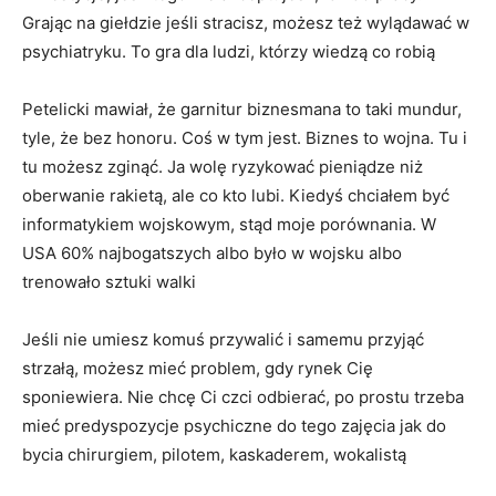
Grając na giełdzie jeśli stracisz, możesz też wylądawać w
psychiatryku. To gra dla ludzi, którzy wiedzą co robią
Petelicki mawiał, że garnitur biznesmana to taki mundur,
tyle, że bez honoru. Coś w tym jest. Biznes to wojna. Tu i
tu możesz zginąć. Ja wolę ryzykować pieniądze niż
oberwanie rakietą, ale co kto lubi. Kiedyś chciałem być
informatykiem wojskowym, stąd moje porównania. W
USA 60% najbogatszych albo było w wojsku albo
trenowało sztuki walki
Jeśli nie umiesz komuś przywalić i samemu przyjąć
strzałą, możesz mieć problem, gdy rynek Cię
sponiewiera. Nie chcę Ci czci odbierać, po prostu trzeba
mieć predyspozycje psychiczne do tego zajęcia jak do
bycia chirurgiem, pilotem, kaskaderem, wokalistą