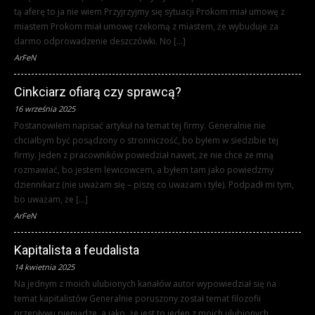
tą aferę to ja nie wiem Przyjrzyjmy się sytuacji Prokom miał umowę z
miastem Prokom miał umowę rzekomą z miastem, że wybuduje za
darmo odprowadzenie deszczówki. No […]
ArFeN
Cinkciarz ofiarą czy sprawcą?
16 września 2025
Postanowiłem napisać artykuł na temat tej firmy. Generalnie nie
chciałbym być posądzony o stronniczość, bo byłem w siedzibie tej
firmy. Jeden z pracowników powiedział nawet, że nie chce ze mną
rozmawiać, bo jestem lewicowcem, a byłem tam jako powiedzmy
dziennikarz (nie uważam się – piszę co uważam i tyle). Podpadł mi tym,
bo uważam, że […]
ArFeN
Kapitalista a feudalista
14 kwietnia 2025
Na jednym z moich ulubionych kanałów autor wypowiedział się na
temat kapitalistów Generalnie poruszony został temat filozofii
przepływu pieniądze, a jako, że jest to jeden z moich ulubionych