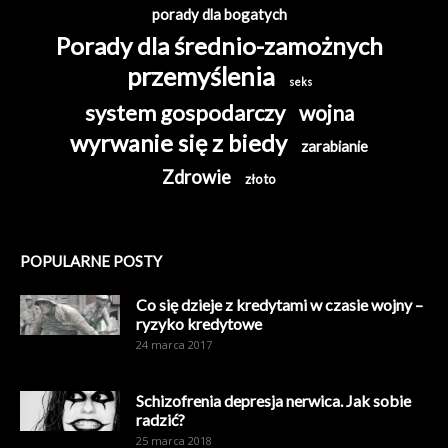
porady dla bogatych
Porady dla średnio-zamożnych
przemyślenia
seks
system gospodarczy
wojna
wyrwanie się z biedy
zarabianie
Zdrowie
złoto
POPULARNE POSTY
Co się dzieje z kredytami w czasie wojny –
ryzyko kredytowe
24 marca 2017
Schizofrenia depresja nerwica. Jak sobie
radzić?
25 marca 2018