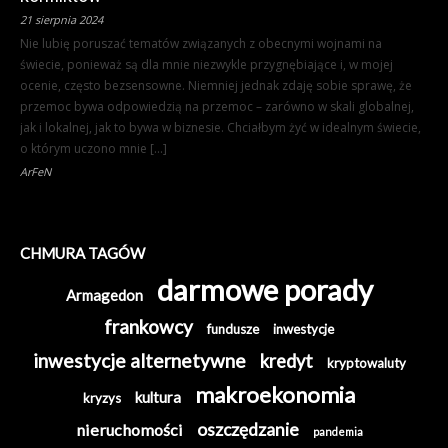
21 sierpnia 2024
Nie lubię poruszać tematów związanych z obecnymi wojnami na
świecie, ponieważ są dla mnie niezwykle przygnębiające i, w mojej
ocenie, często bezsensowne. Niemniej jednak zdaję sobie sprawę, że
przemoc bywa odpowiedzią na przemoc – zarówno w skali globalnej,
jak i lokalnej, jak to bywa w biznesie. Chciałbym żyć w idealnym świecie,
o którym uczono mnie […]
ArFeN
CHMURA TAGÓW
darmowe porady
Armagedon
frankowcy
fundusze
inwestycje
inwestycje alternetywne
kredyt
kryptowaluty
makroekonomia
kultura
kryzys
oszczędzanie
nieruchomości
pandemia