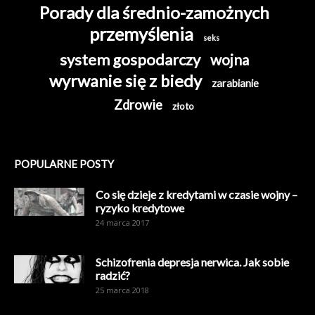
Porady dla średnio-zamożnych
przemyślenia
seks
system gospodarczy
wojna
wyrwanie się z biedy
zarabianie
Zdrowie
złoto
POPULARNE POSTY
Co się dzieje z kredytami w czasie wojny –
ryzyko kredytowe
24 marca 2017
Schizofrenia depresja nerwica. Jak sobie
radzić?
25 marca 2018