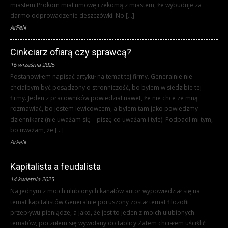
miastem Prokom miał umowę rzekomą z miastem, że wybuduje za
darmo odprowadzenie deszczówki. No […]
ArFeN
Cinkciarz ofiarą czy sprawcą?
16 września 2025
Postanowiłem napisać artykuł na temat tej firmy. Generalnie nie
chciałbym być posądzony o stronniczość, bo byłem w siedzibie tej
firmy. Jeden z pracowników powiedział nawet, że nie chce ze mną
rozmawiać, bo jestem lewicowcem, a byłem tam jako powiedzmy
dziennikarz (nie uważam się – piszę co uważam i tyle). Podpadł mi tym,
bo uważam, że […]
ArFeN
Kapitalista a feudalista
14 kwietnia 2025
Na jednym z moich ulubionych kanałów autor wypowiedział się na
temat kapitalistów Generalnie poruszony został temat filozofii
przepływu pieniądze, a jako, że jest to jeden z moich ulubionych
tematów, poczułem się wywołany do tablicy Zatem chciałem uściślić