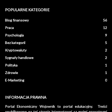
POPULARNE KATEGORIE
Blog finansowy
56
Praca
12
Psychologia
9
Bez kategorii
5
Kryptowaluty
2
Sygnały handlowe
2
Polityka
1
Zdrowie
1
E-Marketing
0
INFORMACJA PRAWNA
Portal Ekonomiczny Wojownik to portal edukacyjny. Treści
opublikowane na tej stronie internetowej są moimi prywatnymi