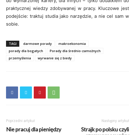
do wymarzonej kariery, dla innych – tylko dodatkiem do
praktycznej wiedzy zdobywanej w pracy. Kluczowe jest
podejście: traktuj studia jako narzędzie, a nie cel sam w
sobie.
TAGI
darmowe porady
makroekonomia
porady dla bogatych
Porady dla średnio-zamożnych
przemyślenia
wyrwanie się z biedy
Poprzedni artykuł
Następny artykuł
Nie pracuj dla pieniędzy
Strajk po polsku czyli