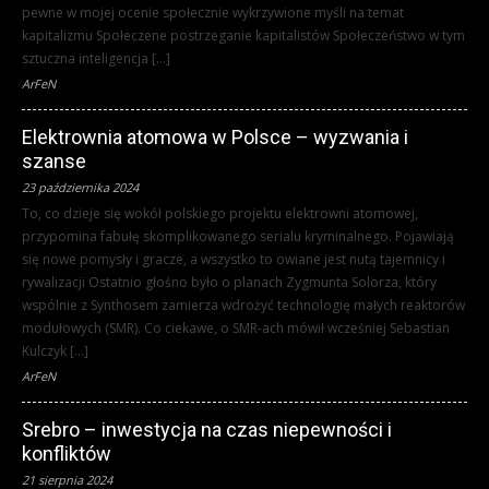
pewne w mojej ocenie społecznie wykrzywione myśli na temat
kapitalizmu Społeczene postrzeganie kapitalistów Społeczeństwo w tym
sztuczna inteligencja […]
ArFeN
Elektrownia atomowa w Polsce – wyzwania i
szanse
23 października 2024
To, co dzieje się wokół polskiego projektu elektrowni atomowej,
przypomina fabułę skomplikowanego serialu kryminalnego. Pojawiają
się nowe pomysły i gracze, a wszystko to owiane jest nutą tajemnicy i
rywalizacji Ostatnio głośno było o planach Zygmunta Solorza, który
wspólnie z Synthosem zamierza wdrożyć technologię małych reaktorów
modułowych (SMR). Co ciekawe, o SMR-ach mówił wcześniej Sebastian
Kulczyk […]
ArFeN
Srebro – inwestycja na czas niepewności i
konfliktów
21 sierpnia 2024