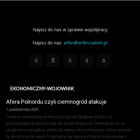
Napisz do nas w sprawie współpracy
Napisz do nas:
arfen@arfen.radom.pl
EKONOMICZNY-WOJOWNIK
Afera Polnordu czyli ciemnogród atakuje
1 października 2025
Ostatnio atmosferkę w Polsce podgrzał Zbigniew Ziobro na
przesłuchaniu przez komisję do spraw Pegasusa. Powiedział on, że
dzięki temu narzędziu, udało się wykryć aferę Polnordu. Gdzie on widzi
tą aferę to ja nie wiem Przyjrzyjmy się sytuacji Prokom miał umowę z