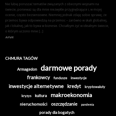
Nie lubię poruszać tematów związanych z obecnymi wojnami na
świecie, ponieważ są dla mnie niezwykle przygnębiające i, w mojej
ocenie, często bezsensowne. Niemniej jednak zdaję sobie sprawę, że
przemoc bywa odpowiedzią na przemoc – zarówno w skali globalnej,
jak i lokalnej, jak to bywa w biznesie. Chciałbym żyć w idealnym świecie,
o którym uczono mnie […]
ArFeN
CHMURA TAGÓW
darmowe porady
Armagedon
frankowcy
fundusze
inwestycje
inwestycje alternetywne
kredyt
kryptowaluty
makroekonomia
kultura
kryzys
oszczędzanie
nieruchomości
pandemia
porady dla bogatych