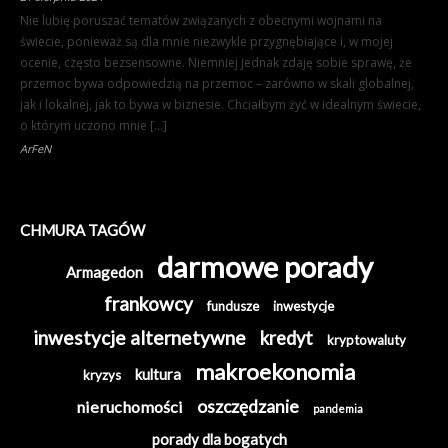
Nie lubię poruszać tematów związanych z obecnymi wojnami na
świecie, ponieważ są dla mnie niezwykle przygnębiające i, w mojej
ocenie, często bezsensowne. Niemniej jednak zdaję sobie sprawę, że
przemoc bywa odpowiedzią na przemoc – zarówno w skali globalnej,
jak i lokalnej, jak to bywa w biznesie. Chciałbym żyć w idealnym świecie,
o którym uczono mnie […]
ArFeN
CHMURA TAGÓW
darmowe porady
Armagedon
frankowcy
fundusze
inwestycje
inwestycje alternetywne
kredyt
kryptowaluty
makroekonomia
kultura
kryzys
oszczędzanie
nieruchomości
pandemia
porady dla bogatych