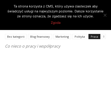
Ta strona korzysta z CMS, który używa ciasteczek aby
świadczyć usługi na najwyższym poziomie. Dalsze korzystanie
ze strony oznacza, że zgadzasz się na ich użycie.
Strona główna
Praca
Strona 2
Zgoda
PRACA
Bez kategorii
Blog finansowy
Marketing
Polityka
Praca
Co nieco o pracy i współpracy