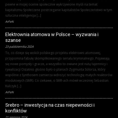
pewne w mojej ocenie społecznie wykrzywione myśli na temat
kapitalizmu Społeczene postrzeganie kapitalistów Społeczeństwo w tym
sztuczna inteligencja […]
ArFeN
Elektrownia atomowa w Polsce – wyzwania i
szanse
23 października 2024
To, co dzieje się wokół polskiego projektu elektrowni atomowej,
przypomina fabułę skomplikowanego serialu kryminalnego. Pojawiają
się nowe pomysły i gracze, a wszystko to owiane jest nutą tajemnicy i
rywalizacji Ostatnio głośno było o planach Zygmunta Solorza, który
wspólnie z Synthosem zamierza wdrożyć technologię małych reaktorów
modułowych (SMR). Co ciekawe, o SMR-ach mówił wcześniej Sebastian
Kulczyk […]
ArFeN
Srebro – inwestycja na czas niepewności i
konfliktów
21 sierpnia 2024