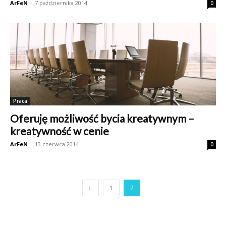
ArFeN
-
7 października 2014
0
Praca
Oferuję możliwość bycia kreatywnym –
kreatywność w cenie
ArFeN
-
13 czerwca 2014
0
1
2