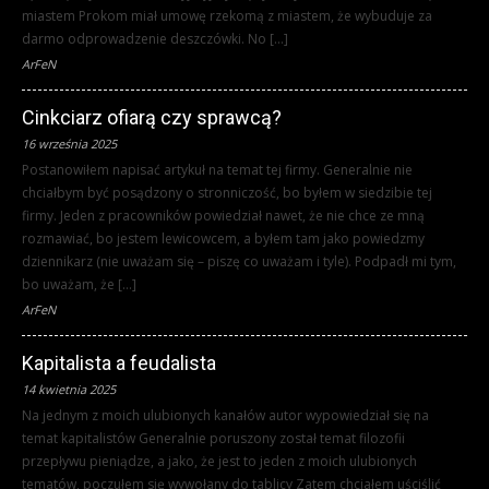
miastem Prokom miał umowę rzekomą z miastem, że wybuduje za
darmo odprowadzenie deszczówki. No […]
ArFeN
Cinkciarz ofiarą czy sprawcą?
16 września 2025
Postanowiłem napisać artykuł na temat tej firmy. Generalnie nie
chciałbym być posądzony o stronniczość, bo byłem w siedzibie tej
firmy. Jeden z pracowników powiedział nawet, że nie chce ze mną
rozmawiać, bo jestem lewicowcem, a byłem tam jako powiedzmy
dziennikarz (nie uważam się – piszę co uważam i tyle). Podpadł mi tym,
bo uważam, że […]
ArFeN
Kapitalista a feudalista
14 kwietnia 2025
Na jednym z moich ulubionych kanałów autor wypowiedział się na
temat kapitalistów Generalnie poruszony został temat filozofii
przepływu pieniądze, a jako, że jest to jeden z moich ulubionych
tematów, poczułem się wywołany do tablicy Zatem chciałem uściślić