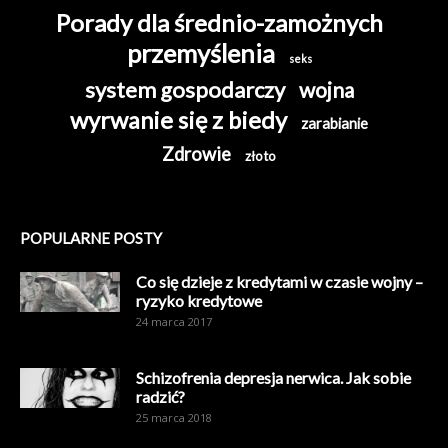
Porady dla średnio-zamożnych
przemyślenia
seks
system gospodarczy
wojna
wyrwanie się z biedy
zarabianie
Zdrowie
złoto
POPULARNE POSTY
Co się dzieje z kredytami w czasie wojny –
ryzyko kredytowe
24 marca 2017
Schizofrenia depresja nerwica. Jak sobie
radzić?
25 marca 2018