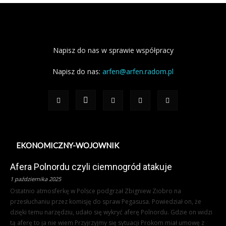
Napisz do nas w sprawie współpracy
Napisz do nas:
arfen@arfen.radom.pl
EKONOMICZNY-WOJOWNIK
Afera Polnordu czyli ciemnogród atakuje
1 października 2025
Ostatnio atmosferkę w Polsce podgrzał Zbigniew Ziobro na
przesłuchaniu przez komisję do spraw Pegasusa. Powiedział on, że
dzięki temu narzędziu, udało się wykryć aferę Polnordu. Gdzie on widzi
tą aferę to ja nie wiem Przyjrzyjmy się sytuacji Prokom miał umowę z