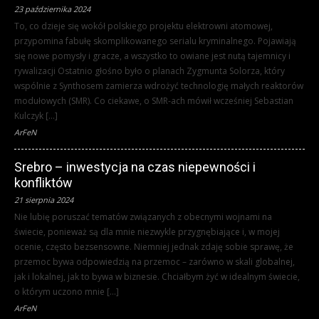
23 października 2024
To, co dzieje się wokół polskiego projektu elektrowni atomowej,
przypomina fabułę skomplikowanego serialu kryminalnego. Pojawiają
się nowe pomysły i gracze, a wszystko to owiane jest nutą tajemnicy i
rywalizacji Ostatnio głośno było o planach Zygmunta Solorza, który
wspólnie z Synthosem zamierza wdrożyć technologię małych reaktorów
modułowych (SMR). Co ciekawe, o SMR-ach mówił wcześniej Sebastian
Kulczyk […]
ArFeN
Srebro – inwestycja na czas niepewności i
konfliktów
21 sierpnia 2024
Nie lubię poruszać tematów związanych z obecnymi wojnami na
świecie, ponieważ są dla mnie niezwykle przygnębiające i, w mojej
ocenie, często bezsensowne. Niemniej jednak zdaję sobie sprawę, że
przemoc bywa odpowiedzią na przemoc – zarówno w skali globalnej,
jak i lokalnej, jak to bywa w biznesie. Chciałbym żyć w idealnym świecie,
o którym uczono mnie […]
ArFeN