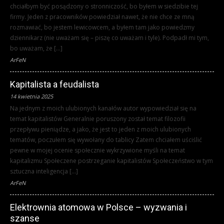
chciałbym być posądzony o stronniczość, bo byłem w siedzibie tej
firmy. Jeden z pracowników powiedział nawet, że nie chce ze mną
rozmawiać, bo jestem lewicowcem, a byłem tam jako powiedzmy
dziennikarz (nie uważam się – piszę co uważam i tyle). Podpadł mi tym,
bo uważam, że […]
ArFeN
Kapitalista a feudalista
14 kwietnia 2025
Na jednym z moich ulubionych kanałów autor wypowiedział się na
temat kapitalistów Generalnie poruszony został temat filozofii
przepływu pieniądze, a jako, że jest to jeden z moich ulubionych
tematów, poczułem się wywołany do tablicy Zatem chciałem uściślić
pewne w mojej ocenie społecznie wykrzywione myśli na temat
kapitalizmu Społeczene postrzeganie kapitalistów Społeczeństwo w tym
sztuczna inteligencja […]
ArFeN
Elektrownia atomowa w Polsce – wyzwania i
szanse