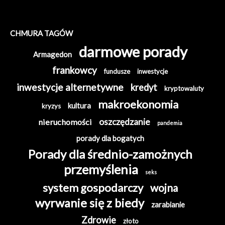
CHMURA TAGÓW
darmowe porady
Armagedon
frankowcy
fundusze
inwestycje
inwestycje alternetywne
kredyt
kryptowaluty
makroekonomia
kultura
kryzys
oszczędzanie
nieruchomości
pandemia
porady dla bogatych
Porady dla średnio-zamożnych
przemyślenia
seks
system gospodarczy
wojna
wyrwanie się z biedy
zarabianie
Zdrowie
złoto