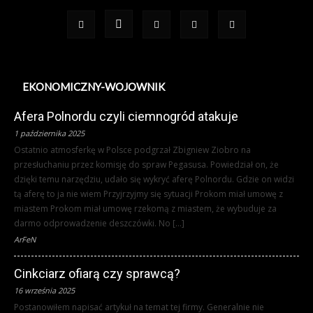
EKONOMICZNY-WOJOWNIK
Afera Polnordu czyli ciemnogród atakuje
1 października 2025
Ostatnio atmosferkę w Polsce podgrzał Zbigniew Ziobro na
przesłuchaniu przez komisję do spraw Pegasusa. Powiedział on, że
dzięki temu narzędziu, udało się wykryć aferę Polnordu. Gdzie on widzi
tą aferę to ja nie wiem Przyjrzyjmy się sytuacji Prokom miał umowę z
miastem Prokom miał umowę rzekomą z miastem, że wybuduje za
darmo odprowadzenie deszczówki. No […]
ArFeN
Cinkciarz ofiarą czy sprawcą?
16 września 2025
Postanowiłem napisać artykuł na temat tej firmy. Generalnie nie