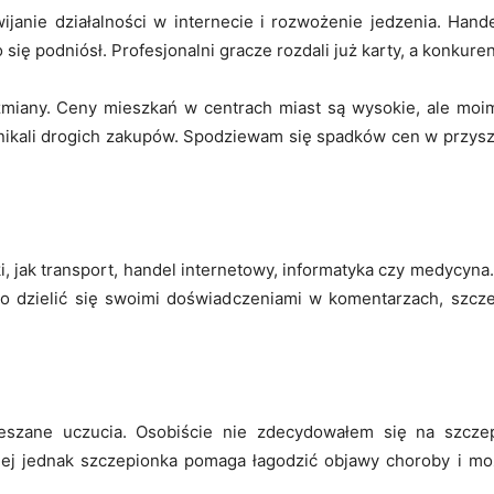
janie działalności w internecie i rozwożenie jedzenia. Hande
ię podniósł. Profesjonalni gracze rozdali już karty, a konkuren
zmiany. Ceny mieszkań w centrach miast są wysokie, ale moi
e unikali drogich zakupów. Spodziewam się spadków cen w przys
, jak transport, handel internetowy, informatyka czy medycyna. 
rto dzielić się swoimi doświadczeniami w komentarzach, szcze
ieszane uczucia. Osobiście nie zdecydowałem się na szcz
iej jednak szczepionka pomaga łagodzić objawy choroby i mo