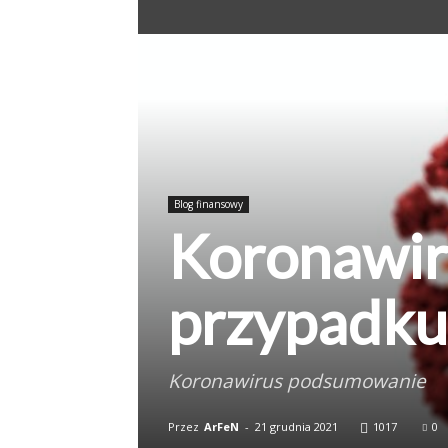
Blog finansowy
Koronawir
przypadku
Koronawirus podsumowanie
Przez
ArFeN
-
21 grudnia 2021
1017
0