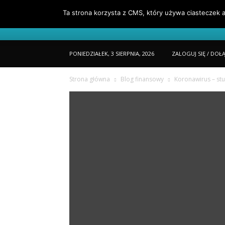
Ta strona korzysta z CMS, który używa ciasteczek a
Portfel
O Mnie
Jak Czytać Porta
PONIEDZIAŁEK, 3 SIERPNIA, 2026
ZALOGUJ SIĘ / DOŁ
Strona główna
Blog finansowy
Koronawirus – st