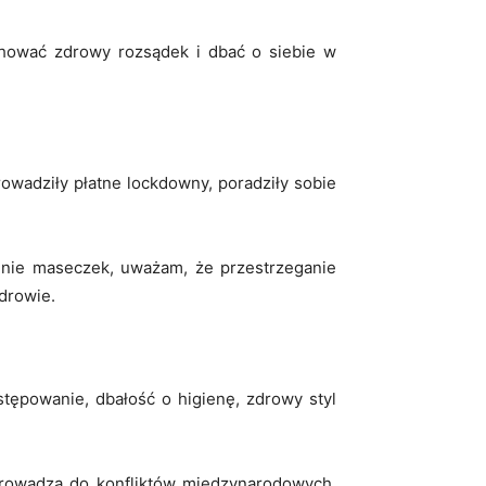
hować zdrowy rozsądek i dbać o siebie w
rowadziły płatne lockdowny, poradziły sobie
zenie maseczek, uważam, że przestrzeganie
drowie.
tępowanie, dbałość o higienę, zdrowy styl
prowadzą do konfliktów międzynarodowych.