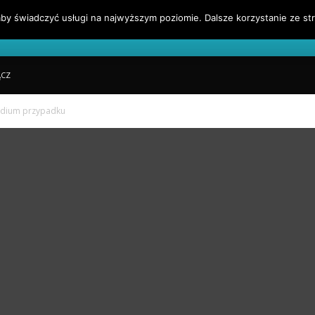
by świadczyć usługi na najwyższym poziomie. Dalsze korzystanie ze str
l
Blog Finansowy
Sygnały Handlowe
Blogroll
ĄCZ
udium przypadku