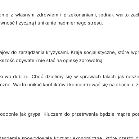
nie z własnym zdrowiem i przekonaniami, jednak warto zac
ywność fizyczną i unikanie nadmiernego stresu.
jów do zarządzania kryzysami. Kraje socjalistyczne, które wp
iększość obywateli nie stać na opiekę zdrowotną.
nkowo dobrze. Choć dzielimy się w sprawach takich jak nos
zne. Warto unikać konfliktów i koncentrować się na dbaniu o z
odobnie jak grypa. Kluczem do przetrwania będzie mądre pos
. Pandemia spowodowała kryzysy ekonomiczne, które często 