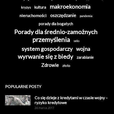
makroekonomia
kultura
kryzys
oszczędzanie
nieruchomości
pandemia
porady dla bogatych
Porady dla średnio-zamożnych
przemyślenia
seks
system gospodarczy
wojna
wyrwanie się z biedy
zarabianie
Zdrowie
złoto
POPULARNE POSTY
Co się dzieje z kredytami w czasie wojny –
ryzyko kredytowe
24 marca 2017