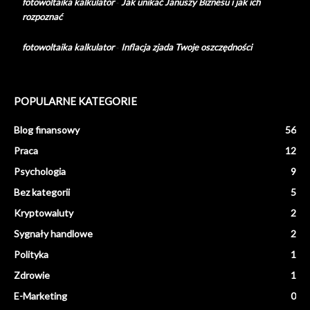
fotowoltaika kalkulator
-
Jak unikać Januszy Biznesu i jak ich
rozpoznać
fotowoltaika kalkulator
-
Inflacja zjada Twoje oszczędności
POPULARNE KATEGORIE
Blog finansowy
56
Praca
12
Psychologia
9
Bez kategorii
5
Kryptowaluty
2
Sygnały handlowe
2
Polityka
1
Zdrowie
1
E-Marketing
0