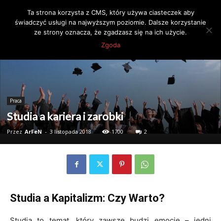
Ta strona korzysta z CMS, który używa ciasteczek aby
świadczyć usługi na najwyższym poziomie. Dalsze korzystanie
ze strony oznacza, że zgadzasz się na ich użycie.
Strona główna
Praca
Zgoda
Praca
Studia a kariera i zarobki
Przez
ArFeN
-
3 listopada 2018
1700
2
Studia a Kapitalizm: Czy Warto?
Studia to temat, który zawsze budzi emocje – jedni