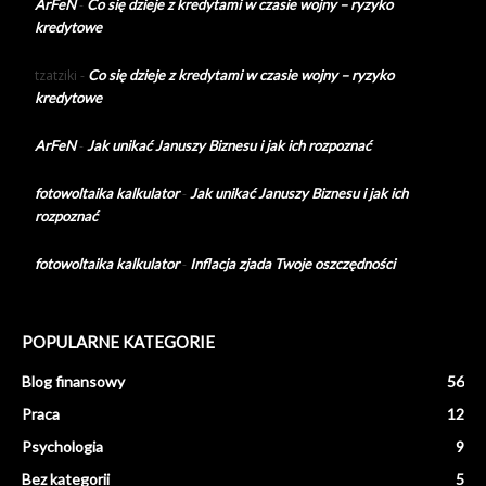
ArFeN
-
Co się dzieje z kredytami w czasie wojny – ryzyko
kredytowe
tzatziki
-
Co się dzieje z kredytami w czasie wojny – ryzyko
kredytowe
ArFeN
-
Jak unikać Januszy Biznesu i jak ich rozpoznać
fotowoltaika kalkulator
-
Jak unikać Januszy Biznesu i jak ich
rozpoznać
fotowoltaika kalkulator
-
Inflacja zjada Twoje oszczędności
POPULARNE KATEGORIE
Blog finansowy
56
Praca
12
Psychologia
9
Bez kategorii
5