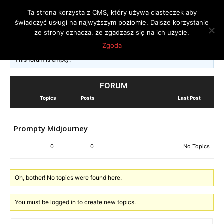
Ta strona korzysta z CMS, który używa ciasteczek aby
świadczyć usługi na najwyższym poziomie. Dalsze korzystanie
ze strony oznacza, że zgadzasz się na ich użycie.
Midjourney
Zgoda
This forum is empty.
FORUM
Topics
Posts
Last Post
Prompty Midjourney
0
0
No Topics
Oh, bother! No topics were found here.
You must be logged in to create new topics.