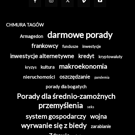
CHMURA TAGÓW
darmowe porady
Armagedon
frankowcy
fundusze
inwestycje
inwestycje alternetywne
kredyt
kryptowaluty
makroekonomia
kultura
kryzys
oszczędzanie
nieruchomości
pandemia
porady dla bogatych
Porady dla średnio-zamożnych
przemyślenia
seks
system gospodarczy
wojna
wyrwanie się z biedy
zarabianie