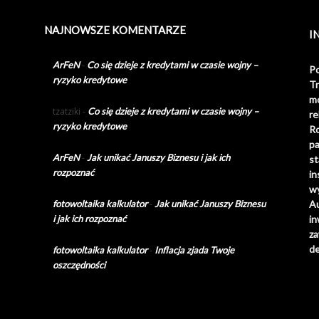
NAJNOWSZE KOMENTARZE
I
ArFeN
-
Co się dzieje z kredytami w czasie wojny –
Po
ryzyko kredytowe
Tr
m
tzatziki
-
Co się dzieje z kredytami w czasie wojny –
r
ryzyko kredytowe
R
p
ArFeN
-
Jak unikać Januszy Biznesu i jak ich
s
rozpoznać
i
wy
fotowoltaika kalkulator
-
Jak unikać Januszy Biznesu
A
i jak ich rozpoznać
i
z
de
fotowoltaika kalkulator
-
Inflacja zjada Twoje
oszczędności