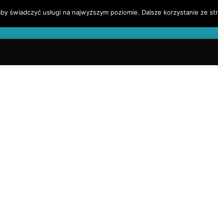
by świadczyć usługi na najwyższym poziomie. Dalsze korzystanie ze str
l
Blog Finansowy
Sygnały Handlowe
Blogroll