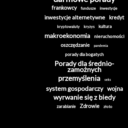
frankowcy
fundusze
inwestycje
inwestycje alternetywne
kredyt
kultura
kryptowaluty
kryzys
makroekonomia
nieruchomości
oszczędzanie
pandemia
porady dla bogatych
Porady dla średnio-
zamożnych
przemyślenia
seks
system gospodarczy
wojna
wyrwanie się z biedy
Zdrowie
zarabianie
złoto