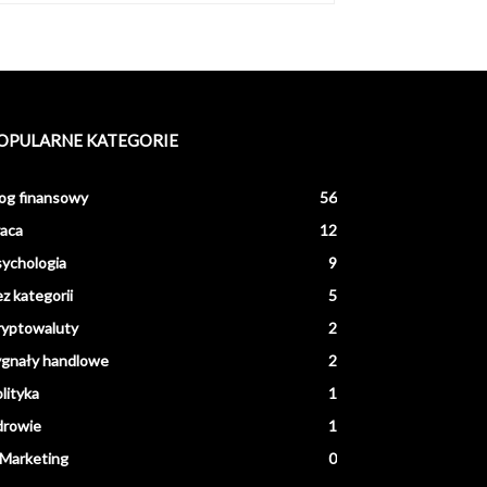
OPULARNE KATEGORIE
og finansowy
56
aca
12
ychologia
9
z kategorii
5
ryptowaluty
2
ygnały handlowe
2
lityka
1
drowie
1
Marketing
0