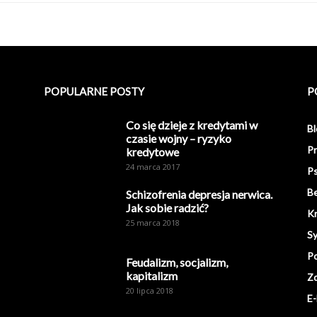
POPULARNE POSTY
P
Co się dzieje z kredytami w
Bl
czasie wojny – ryzyko
Pr
kredytowe
24 marca 2017
Ps
Be
Schizofrenia depresja nerwica.
Jak sobie radzić?
K
25 marca 2018
S
Po
Feudalizm, socjalizm,
kapitalizm
Z
20 lipca 2018
E-