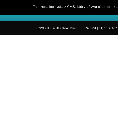
Ta strona korzysta z CMS, który używa ciasteczek a
Portfel
O Mnie
Jak Czytać Porta
CZWARTEK, 6 SIERPNIA, 2026
ZALOGUJ SIĘ / DOŁĄCZ