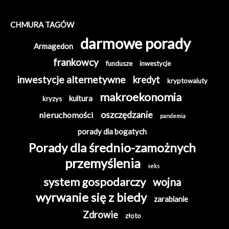
CHMURA TAGÓW
darmowe porady
Armagedon
frankowcy
fundusze
inwestycje
inwestycje alternetywne
kredyt
kryptowaluty
makroekonomia
kultura
kryzys
oszczędzanie
nieruchomości
pandemia
porady dla bogatych
Porady dla średnio-zamożnych
przemyślenia
seks
system gospodarczy
wojna
wyrwanie się z biedy
zarabianie
Zdrowie
złoto