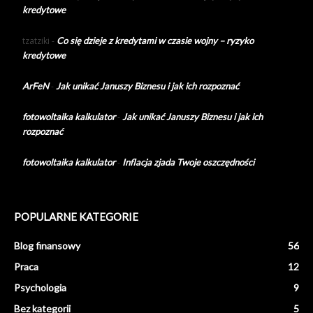
kredytowe
tzatziki
-
Co się dzieje z kredytami w czasie wojny – ryzyko
kredytowe
ArFeN
-
Jak unikać Januszy Biznesu i jak ich rozpoznać
fotowoltaika kalkulator
-
Jak unikać Januszy Biznesu i jak ich
rozpoznać
fotowoltaika kalkulator
-
Inflacja zjada Twoje oszczędności
POPULARNE KATEGORIE
Blog finansowy
56
Praca
12
Psychologia
9
Bez kategorii
5