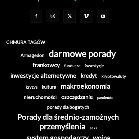
CHMURA TAGÓW
darmowe porady
Armagedon
frankowcy
fundusze
inwestycje
inwestycje alternetywne
kredyt
kryptowaluty
makroekonomia
kultura
kryzys
oszczędzanie
nieruchomości
pandemia
porady dla bogatych
Porady dla średnio-zamożnych
przemyślenia
seks
system gospodarczy
wojna