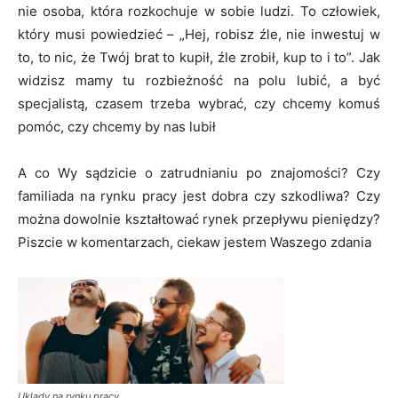
nie osoba, która rozkochuje w sobie ludzi. To człowiek,
który musi powiedzieć – „Hej, robisz źle, nie inwestuj w
to, to nic, że Twój brat to kupił, źle zrobił, kup to i to”. Jak
widzisz mamy tu rozbieżność na polu lubić, a być
specjalistą, czasem trzeba wybrać, czy chcemy komuś
pomóc, czy chcemy by nas lubił
A co Wy sądzicie o zatrudnianiu po znajomości? Czy
familiada na rynku pracy jest dobra czy szkodliwa? Czy
można dowolnie kształtować rynek przepływu pieniędzy?
Piszcie w komentarzach, ciekaw jestem Waszego zdania
Uklady na rynku pracy