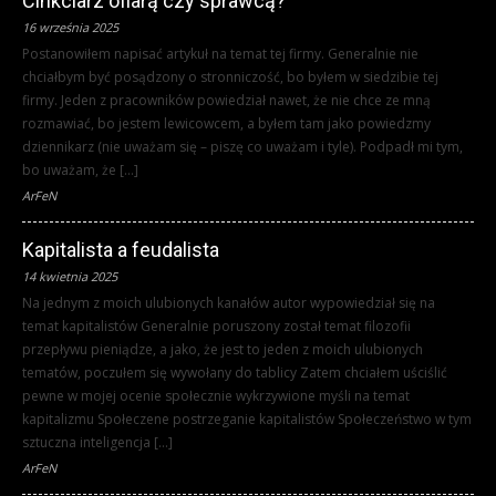
Cinkciarz ofiarą czy sprawcą?
16 września 2025
Postanowiłem napisać artykuł na temat tej firmy. Generalnie nie
chciałbym być posądzony o stronniczość, bo byłem w siedzibie tej
firmy. Jeden z pracowników powiedział nawet, że nie chce ze mną
rozmawiać, bo jestem lewicowcem, a byłem tam jako powiedzmy
dziennikarz (nie uważam się – piszę co uważam i tyle). Podpadł mi tym,
bo uważam, że […]
ArFeN
Kapitalista a feudalista
14 kwietnia 2025
Na jednym z moich ulubionych kanałów autor wypowiedział się na
temat kapitalistów Generalnie poruszony został temat filozofii
przepływu pieniądze, a jako, że jest to jeden z moich ulubionych
tematów, poczułem się wywołany do tablicy Zatem chciałem uściślić
pewne w mojej ocenie społecznie wykrzywione myśli na temat
kapitalizmu Społeczene postrzeganie kapitalistów Społeczeństwo w tym
sztuczna inteligencja […]
ArFeN