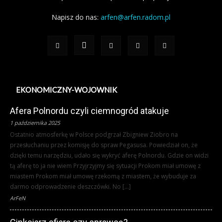
Napisz do nas:
arfen@arfen.radom.pl
EKONOMICZNY-WOJOWNIK
Afera Polnordu czyli ciemnogród atakuje
1 października 2025
Ostatnio atmosferkę w Polsce podgrzał Zbigniew Ziobro na
przesłuchaniu przez komisję do spraw Pegasusa. Powiedział on, że
dzięki temu narzędziu, udało się wykryć aferę Polnordu. Gdzie on widzi
tą aferę to ja nie wiem Przyjrzyjmy się sytuacji Prokom miał umowę z
miastem Prokom miał umowę rzekomą z miastem, że wybuduje za
darmo odprowadzenie deszczówki. No […]
ArFeN