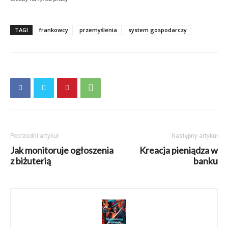
TAGI
frankowcy
przemyślenia
system gospodarczy
Poprzedni artykuł
Następny artykuł
Jak monitoruje ogłoszenia
Kreacja pieniądza w
z biżuterią
banku