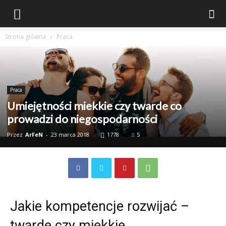
Strona główna
Praca
Praca
Umiejętności miekkie czy twarde co
prowadzi do niegospodarności
Przez
ArFeN
-
23 marca 2018
1778
5
Jakie kompetencje rozwijać –
twarde czy miekkie