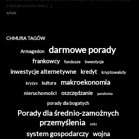
o którym uczono mnie […]
ArFeN
CHMURA TAGÓW
darmowe porady
Armagedon
frankowcy
fundusze
inwestycje
inwestycje alternetywne
kredyt
kryptowaluty
makroekonomia
kultura
kryzys
oszczędzanie
nieruchomości
pandemia
porady dla bogatych
Porady dla średnio-zamożnych
przemyślenia
seks
system gospodarczy
wojna