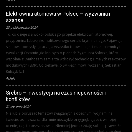
Elektrownia atomowa w Polsce – wyzwania i
szanse
23 października 2024
To, co dzieje się wokół polskiego projektu elektrowni atomowej,
przypomina fabułę skomplikowanego serialu kryminalnego. Pojawiają
się nowe pomysły i gracze, a wszystko to owiane jest nutą tajemnicy i
rywalizacji Ostatnio głośno było o planach Zygmunta Solorza, który
wspólnie z Synthosem zamierza wdrożyć technologię małych reaktorów
modułowych (SMR). Co ciekawe, o SMR-ach mówił wcześniej Sebastian
Kulczyk […]
ArFeN
Srebro – inwestycja na czas niepewności i
konfliktów
21 sierpnia 2024
Nie lubię poruszać tematów związanych z obecnymi wojnami na
świecie, ponieważ są dla mnie niezwykle przygnębiające i, w mojej
ocenie, często bezsensowne. Niemniej jednak zdaję sobie sprawę, że
przemoc bywa odpowiedzią na przemoc – zarówno w skali globalnej,