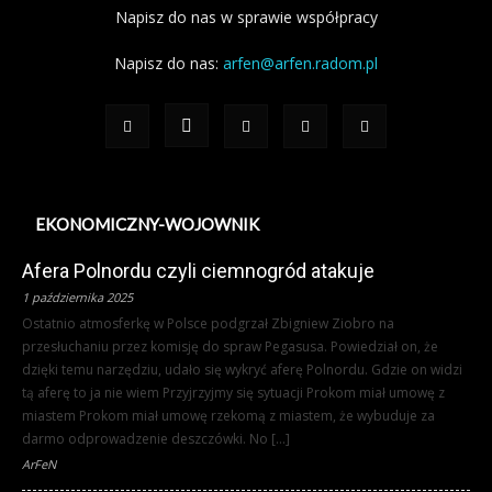
Napisz do nas w sprawie współpracy
Napisz do nas:
arfen@arfen.radom.pl
EKONOMICZNY-WOJOWNIK
Afera Polnordu czyli ciemnogród atakuje
1 października 2025
Ostatnio atmosferkę w Polsce podgrzał Zbigniew Ziobro na
przesłuchaniu przez komisję do spraw Pegasusa. Powiedział on, że
dzięki temu narzędziu, udało się wykryć aferę Polnordu. Gdzie on widzi
tą aferę to ja nie wiem Przyjrzyjmy się sytuacji Prokom miał umowę z
miastem Prokom miał umowę rzekomą z miastem, że wybuduje za
darmo odprowadzenie deszczówki. No […]
ArFeN