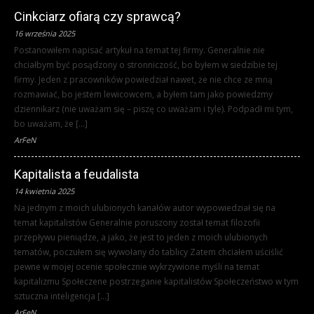
Cinkciarz ofiarą czy sprawcą?
16 września 2025
Postanowiłem napisać artykuł na temat tej firmy. Generalnie nie
chciałbym być posądzony o stronniczość, bo byłem w siedzibie tej
firmy. Jeden z pracowników powiedział nawet, że nie chce ze mną
rozmawiać, bo jestem lewicowcem, a byłem tam jako powiedzmy
dziennikarz (nie uważam się – piszę co uważam i tyle). Podpadł mi tym,
bo uważam, że […]
ArFeN
Kapitalista a feudalista
14 kwietnia 2025
Na jednym z moich ulubionych kanałów autor wypowiedział się na
temat kapitalistów Generalnie poruszony został temat filozofii
przepływu pieniądze, a jako, że jest to jeden z moich ulubionych
tematów, poczułem się wywołany do tablicy Zatem chciałem uściślić
pewne w mojej ocenie społecznie wykrzywione myśli na temat
kapitalizmu Społeczene postrzeganie kapitalistów Społeczeństwo w tym
sztuczna inteligencja […]
ArFeN