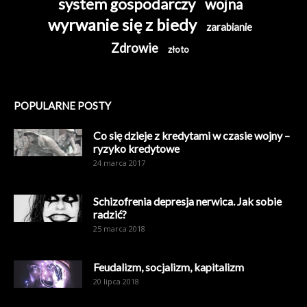
system gospodarczy
wojna
wyrwanie się z biedy
zarabianie
Zdrowie
złoto
POPULARNE POSTY
Co się dzieje z kredytami w czasie wojny –
ryzyko kredytowe
24 marca 2017
Schizofrenia depresja nerwica. Jak sobie
radzić?
25 marca 2018
Feudalizm, socjalizm, kapitalizm
20 lipca 2018