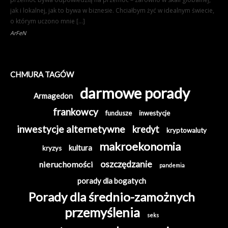
jak i lokalnej, jak to bywa w biznesie. Chciałbym żyć w idealnym świecie,
o którym uczono mnie […]
ArFeN
CHMURA TAGÓW
darmowe porady
Armagedon
frankowcy
fundusze
inwestycje
inwestycje alternetywne
kredyt
kryptowaluty
makroekonomia
kultura
kryzys
oszczędzanie
nieruchomości
pandemia
porady dla bogatych
Porady dla średnio-zamożnych
przemyślenia
seks