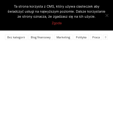
Ta strona korzysta z CMS, który używa ciasteczek aby
świadczyć usługi na najwyższym poziomie. Dalsze korzystanie
ze strony oznacza, że zgadzasz się na ich użycie.
Strona główna
Psychologia
Zgoda
PSYCHOLOGIA
Bez kategorii
Blog finansowy
Marketing
Polityka
Praca